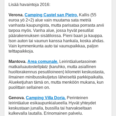
Lisää havaintoja 2016:
Verona.
Camping Castel san Pietro.
Kallis (55
euroa yö 2+2) alue vain muutama sata metriä
vanhasta kaupungista, mutta parisataa porrasta arvii
tarpoa myös. Vanha alue, jossa hyvät pesutilat
päärakennuksen sisätiloissa. Pieni baari ja kauppa.
Ison auton tai vaunun kanssa hankala, koska ahdas.
Vain kymmenkunta auto tai vaunupaikkaa, paljon
telttapaikkoja.
Mantova.
Area comunale.
Leirintäaluetasoine
n
matkailuautostellpl
atz (karuhko, mutta asiallinen
huoltorakennus pesutiloineen) kilometri keskustasta,
ilmainen minibussikuljetus läheiseltä parkkipaikalta.
Alueketjuhan tämä on, mutta menköön mukana, kun
puolittain sellainen on.
Genova.
Camping Villa Doria.
Perinteinen
leirintäalue esikaupunkialueella
. Hyvät yhteydet
keskustaan junalla, bussilla tai harvakseltaan
kulkevalla lautalla. Erinomainen palvelu.