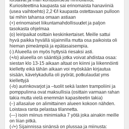
Kuriositeettina kaupasta sai erinomaista hanaviiniä
(usea vaihtoehto) 2,2 €/l kaupasta ostettavaan pulloon
tai mihin tahansa omaan astiaan
(+) erinomaiset liikuntamahdollisuu
det ja paljon
tasokasta ohjelmaa
(o) leiripaikat osittain keskinkertaiset. Meille sattui
hyvä paikka hyvällä sijainnilla mutta osa paikoista oli
hieman pimeämpiä ja epätasaisempia.
(-) Alueella on myös hyttysiä riesaksi asti.
(+/o) alueella on sääntöjä jotka voivat ahdistaa osaa:
siestan klo 13-15 aikaan altaat on kiinni ja liikennöinti
kielletty eikä tähän aikaan voi myöskään kirjautua
sisään, kävelykadulla oli pyörät, potkulaudat yms
kiellettyjä
(-/o) aurinkovarjot ja –tuolit sekä lasten trampoliini ja
pomppulinna ovat maksullisia (osittain varmaan rahan
takia mutta vielä enemmän kapasiteetin takia)
(–) allasalue on alimittainen alueen kokoon nähden.
Loistava ranta pelastaa tilannetta.
(—) isoin miinus minimiaika 7 yötä joka ainakin meille
on liian pitkä.
(-/+) Sijainnissa sinänsä on plussaa ja miinusta: