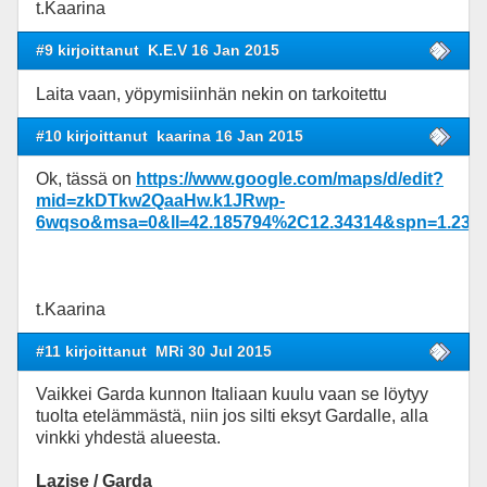
t.Kaarina
#9 kirjoittanut
K.E.V 16 Jan 2015
Laita vaan, yöpymisiinhän nekin on tarkoitettu
#10 kirjoittanut
kaarina 16 Jan 2015
Ok, tässä on
https://www.google.com/maps/d/edit?
mid=zkDTkw2QaaHw.k1JRwp-
6wqso&msa=0&ll=42.185794%2C12.34314&spn=1.233
t.Kaarina
#11 kirjoittanut
MRi 30 Jul 2015
Vaikkei Garda kunnon Italiaan kuulu vaan se löytyy
tuolta etelämmästä, niin jos silti eksyt Gardalle, alla
vinkki yhdestä alueesta.
Lazise / Garda