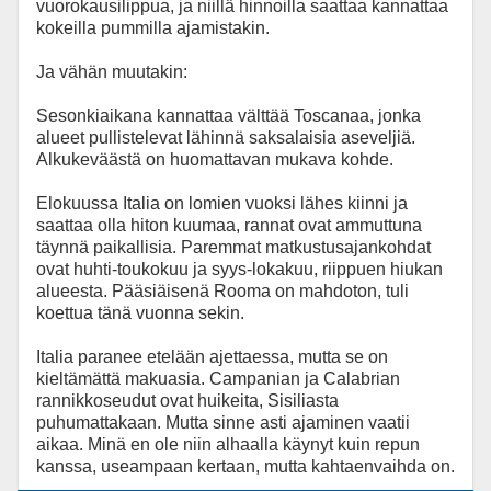
vuorokausilippua, ja niillä hinnoilla saattaa kannattaa
kokeilla pummilla ajamistakin.
Ja vähän muutakin:
Sesonkiaikana kannattaa välttää Toscanaa, jonka
alueet pullistelevat lähinnä saksalaisia aseveljiä.
Alkukeväästä on huomattavan mukava kohde.
Elokuussa Italia on lomien vuoksi lähes kiinni ja
saattaa olla hiton kuumaa, rannat ovat ammuttuna
täynnä paikallisia. Paremmat matkustusajankohdat
ovat huhti-toukokuu ja syys-lokakuu, riippuen hiukan
alueesta. Pääsiäisenä Rooma on mahdoton, tuli
koettua tänä vuonna sekin.
Italia paranee etelään ajettaessa, mutta se on
kieltämättä makuasia. Campanian ja Calabrian
rannikkoseudut ovat huikeita, Sisiliasta
puhumattakaan. Mutta sinne asti ajaminen vaatii
aikaa. Minä en ole niin alhaalla käynyt kuin repun
kanssa, useampaan kertaan, mutta kahtaenvaihda on.