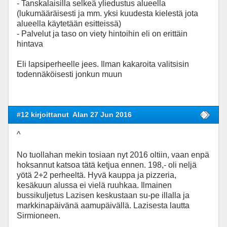
- Tanskalaisilla selkeä yliedustus alueella
(lukumääräisesti ja mm. yksi kuudesta kielestä jota
alueella käytetään esitteissä)
- Palvelut ja taso on viety hintoihin eli on erittäin
hintava
Eli lapsiperheelle jees. Ilman kakaroita valitsisin
todennäköisesti jonkun muun
#12 kirjoittanut
Alan 27 Jun 2016
^
No tuollahan mekin tosiaan nyt 2016 oltiin, vaan enpä
hoksannut katsoa tätä ketjua ennen. 198,- oli neljä
yötä 2+2 perheeltä. Hyvä kauppa ja pizzeria,
kesäkuun alussa ei vielä ruuhkaa. Ilmainen
bussikuljetus Lazisen keskustaan su-pe illalla ja
markkinapäivänä aamupäivällä. Lazisesta lautta
Sirmioneen.