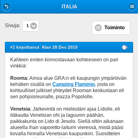
Mobile View
ITALIA
Sivuja:
1
Toiminto
#1 kirjoittanut
Alan 28 Dec 2010
Kahteen eniten kiinnostavaan kohteeseen on pari
vinkkiä:
Rooma
: Ainoa alue GRA:n eli kaupungin ympäröivän
kehätien sisällä on
Camping Flaminio
, josta on
kohtuulliset julkiset yhteydet Rooman keskustaan eli
sen pohjoisreunalle, piazza Popololle.
Venetsia
: Järkevintä on mielestäni ajaa Lidolle, eli
itäkautta Venetsian ohi ja laguunin päähän,
paikkakunta on Lido di Jesolo. Siellä oltiin aikanaan
alueella ihan vaporetto-laiturin vieressä, mistä pääsi
kovalla hinnalla Venetsian kaupunkiin. Suosittelen