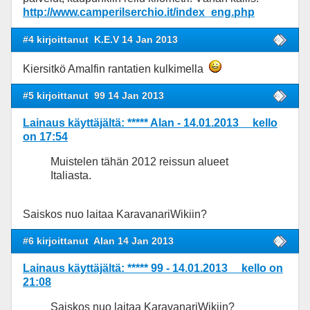
http://www.camperilserchio.it/index_eng.php
#4 kirjoittanut
K.E.V 14 Jan 2013
Kiersitkö Amalfin rantatien kulkimella
#5 kirjoittanut
99 14 Jan 2013
Lainaus käyttäjältä: ***** Alan - 14.01.2013 kello
on 17:54
Muistelen tähän 2012 reissun alueet
Italiasta.
Saiskos nuo laitaa KaravanariWikiin?
#6 kirjoittanut
Alan 14 Jan 2013
Lainaus käyttäjältä: ***** 99 - 14.01.2013 kello on
21:08
Saiskos nuo laitaa KaravanariWikiin?