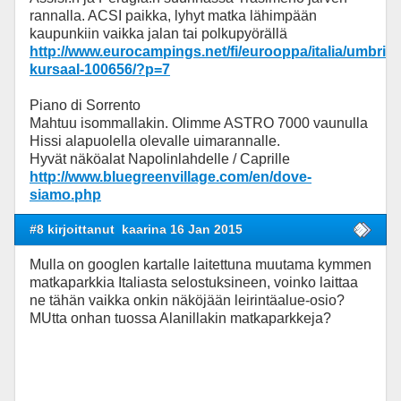
rannalla. ACSI paikka, lyhyt matka lähimpään
kaupunkiin vaikka jalan tai polkupyörällä
http://www.eurocampings.net/fi/eurooppa/italia/umbria/
kursaal-100656/?p=7
Piano di Sorrento
Mahtuu isommallakin. Olimme ASTRO 7000 vaunulla
Hissi alapuolella olevalle uimarannalle.
Hyvät näköalat Napolinlahdelle / Caprille
http://www.bluegreenvillage.com/en/dove-
siamo.php
#8 kirjoittanut
kaarina 16 Jan 2015
Mulla on googlen kartalle laitettuna muutama kymmen
matkaparkkia Italiasta selostuksineen, voinko laittaa
ne tähän vaikka onkin näköjään leirintäalue-osio?
MUtta onhan tuossa Alanillakin matkaparkkeja?