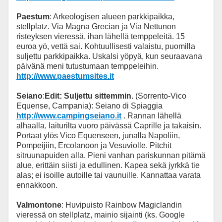
Paestum
: Arkeologisen alueen parkkipaikka,
stellplatz. Via Magna Grecian ja Via Nettunon
risteyksen vieressä, ihan lähellä temppeleitä. 15
euroa yö, vettä sai. Kohtuullisesti valaistu, puomilla
suljettu parkkipaikka. Uskalsi yöpyä, kun seuraavana
päivänä meni tutustumaan temppeleihin.
http://www.paestumsites.it
Seiano
:
Edit: Suljettu sittemmin.
(Sorrento-Vico
Equense, Campania): Seiano di Spiaggia
http://www.campingseiano.it
. Rannan lähellä
alhaalla, laiturilta vuoro päivässä Caprille ja takaisin.
Portaat ylös Vico Equenseen, junalla Napoliin,
Pompeijiin, Ercolanoon ja Vesuviolle. Pitchit
sitruunapuiden alla. Pieni vanhan pariskunnan pitämä
alue, erittäin siisti ja edullinen. Kapea sekä jyrkkä tie
alas; ei isoille autoille tai vaunuille. Kannattaa varata
ennakkoon.
Valmontone
: Huvipuisto Rainbow Magiclandin
vieressä on stellplatz, mainio sijainti (ks. Google