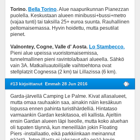
Torino.
Bella Torino
. Alue naapurikunnan Pianezzan
puolella. Keskustaan alueen minibussi+bussi+metro
(vajaa tunti) tai taksilla 25+ euroa suunta. Rauhallinen
peltomaisemassa. Hyvin hoidettu, mutta pesutilat
pienet.
Valnontey, Cogne, Valle d' Aosta.
Lo Stambecco.
Pieni alue upeissa vuoristomaisemissa,
tunnelmallinen pieni ravintola/baari alueella. Sähkö
vain 3A. Matkailuautoilijall
e vaihtoehtona ovat
stellplatzit Cognessa (2 km) tai Lillazissa (6 km).
#13 kirjoittanut
Emmah 28 Jun 2016
Garda-järvellä Camping Le Palme. Kivat allasalueet,
mutta omaa rauhaakin saa, ainakin näin kesäkuun
lopussa ennen pahinta turistihärdelliä. Hintataso
varmaankin Gardan keskitasoa, eli kallista. Ajeltiin
ensin Gardan alueen läpi Iseolle, mutta koko aluehan
oli tupaten täynnä, kun meneillään jokin Floating
Piers -installaatio, eikä parkkiinkaan meinannut
päästä. Joten illasta ei jaksanut olla enää kovin