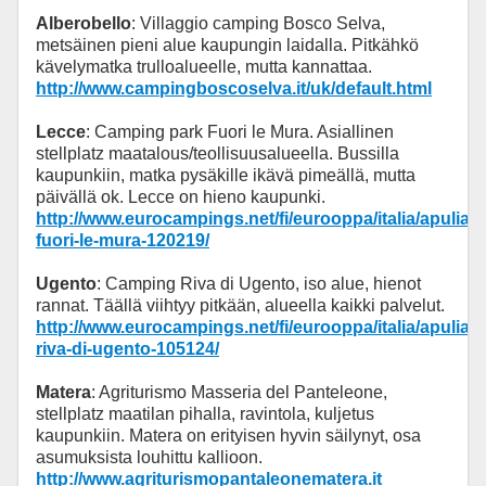
Alberobello
: Villaggio camping Bosco Selva,
metsäinen pieni alue kaupungin laidalla. Pitkähkö
kävelymatka trulloalueelle, mutta kannattaa.
http://www.campingboscoselva.it/uk/default.html
Lecce
: Camping park Fuori le Mura. Asiallinen
stellplatz maatalous/teollisuusalueella. Bussilla
kaupunkiin, matka pysäkille ikävä pimeällä, mutta
päivällä ok. Lecce on hieno kaupunki.
http://www.eurocampings.net/fi/eurooppa/italia/apulia
fuori-le-mura-120219/
Ugento
: Camping Riva di Ugento, iso alue, hienot
rannat. Täällä viihtyy pitkään, alueella kaikki palvelut.
http://www.eurocampings.net/fi/eurooppa/italia/apulia/l
riva-di-ugento-105124/
Matera
: Agriturismo Masseria del Panteleone,
stellplatz maatilan pihalla, ravintola, kuljetus
kaupunkiin. Matera on erityisen hyvin säilynyt, osa
asumuksista louhittu kallioon.
http://www.agriturismopantaleonematera.it