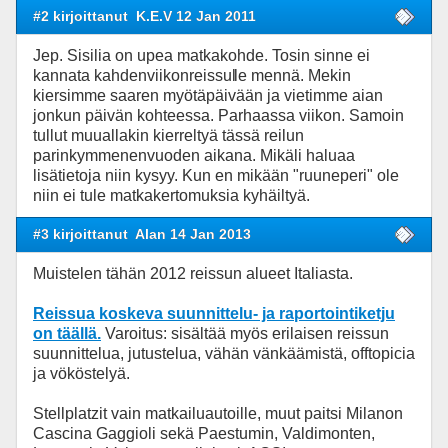
#2 kirjoittanut
K.E.V 12 Jan 2011
Jep. Sisilia on upea matkakohde. Tosin sinne ei
kannata kahdenviikonreissul
le mennä. Mekin
kiersimme saaren myötäpäivään ja vietimme aian
jonkun päivän kohteessa. Parhaassa viikon. Samoin
tullut muuallakin kierreltyä tässä reilun
parinkymmenenvuoden aikana. Mikäli haluaa
lisätietoja niin kysyy. Kun en mikään "ruuneperi" ole
niin ei tule matkakertomuksia kyhäiltyä.
#3 kirjoittanut
Alan 14 Jan 2013
Muistelen tähän 2012 reissun alueet Italiasta.
Reissua koskeva suunnittelu- ja raportointiketju
on täällä.
Varoitus: sisältää myös erilaisen reissun
suunnittelua, jutustelua, vähän vänkäämistä, offtopicia
ja vököstelyä.
Stellplatzit vain matkailuautoille, muut paitsi Milanon
Cascina Gaggioli sekä Paestumin, Valdimonten,