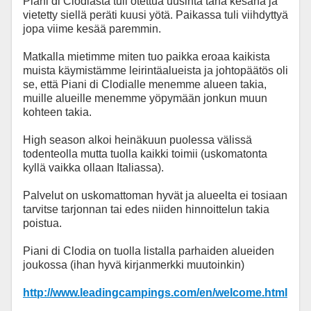
Piani di Clodiasta tuli otettua uusinta tänä kesänä ja
vietetty siellä peräti kuusi yötä. Paikassa tuli viihdyttyä
jopa viime kesää paremmin.
Matkalla mietimme miten tuo paikka eroaa kaikista
muista käymistämme leirintäalueista ja johtopäätös oli
se, että Piani di Clodialle menemme alueen takia,
muille alueille menemme yöpymään jonkun muun
kohteen takia.
High season alkoi heinäkuun puolessa välissä
todenteolla mutta tuolla kaikki toimii (uskomatonta
kyllä vaikka ollaan Italiassa).
Palvelut on uskomattoman hyvät ja alueelta ei tosiaan
tarvitse tarjonnan tai edes niiden hinnoittelun takia
poistua.
Piani di Clodia on tuolla listalla parhaiden alueiden
joukossa (ihan hyvä kirjanmerkki muutoinkin)
http://www.leadingcampings.com/en/welcome.html