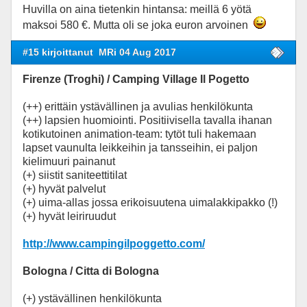
Huvilla on aina tietenkin hintansa: meillä 6 yötä
maksoi 580 €. Mutta oli se joka euron arvoinen
#15 kirjoittanut
MRi 04 Aug 2017
Firenze (Troghi) / Camping Village Il Pogetto
(++) erittäin ystävällinen ja avulias henkilökunta
(++) lapsien huomiointi. Positiivisella tavalla ihanan
kotikutoinen animation-team: tytöt tuli hakemaan
lapset vaunulta leikkeihin ja tansseihin, ei paljon
kielimuuri painanut
(+) siistit saniteettitilat
(+) hyvät palvelut
(+) uima-allas jossa erikoisuutena uimalakkipakko (!)
(+) hyvät leiriruudut
http://www.campingilpoggetto.com/
Bologna / Citta di Bologna
(+) ystävällinen henkilökunta