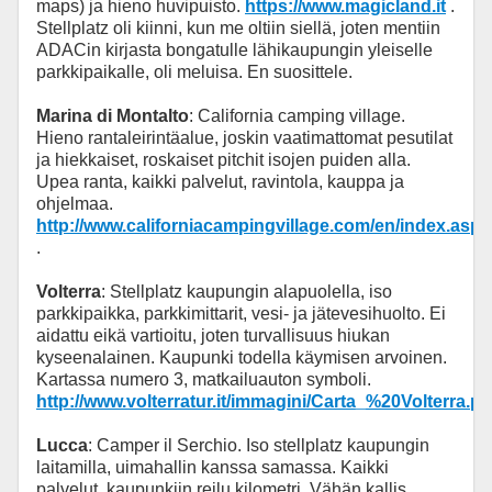
maps) ja hieno huvipuisto.
https://www.magicland.it
.
Stellplatz oli kiinni, kun me oltiin siellä, joten mentiin
ADACin kirjasta bongatulle lähikaupungin yleiselle
parkkipaikalle, oli meluisa. En suosittele.
Marina di Montalto
: California camping village.
Hieno rantaleirintäalue, joskin vaatimattomat pesutilat
ja hiekkaiset, roskaiset pitchit isojen puiden alla.
Upea ranta, kaikki palvelut, ravintola, kauppa ja
ohjelmaa.
http://www.californiacampingvillage.com/en/index.asp
.
Volterra
: Stellplatz kaupungin alapuolella, iso
parkkipaikka, parkkimittarit, vesi- ja jätevesihuolto. Ei
aidattu eikä vartioitu, joten turvallisuus hiukan
kyseenalainen. Kaupunki todella käymisen arvoinen.
Kartassa numero 3, matkailuauton symboli.
http://www.volterratur.it/immagini/Carta_%20Volterra.pd
Lucca
: Camper il Serchio. Iso stellplatz kaupungin
laitamilla, uimahallin kanssa samassa. Kaikki
palvelut, kaupunkiin reilu kilometri. Vähän kallis.