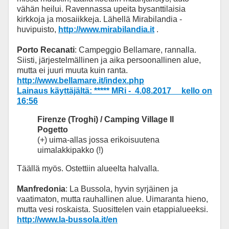
vähän heilui. Ravennassa upeita bysanttilaisia
kirkkoja ja mosaiikkeja. Lähellä Mirabilandia -
huvipuisto,
http://www.mirabilandia.it
.
Porto Recanati
: Campeggio Bellamare, rannalla.
Siisti, järjestelmällinen ja aika persoonallinen alue,
mutta ei juuri muuta kuin ranta.
http://www.bellamare.it/index.php
Lainaus käyttäjältä: ***** MRi - 4.08.2017 kello on
16:56
Firenze (Troghi) / Camping Village Il
Pogetto
(+) uima-allas jossa erikoisuutena
uimalakkipakko (!)
Täällä myös. Ostettiin alueelta halvalla.
Manfredonia
: La Bussola, hyvin syrjäinen ja
vaatimaton, mutta rauhallinen alue. Uimaranta hieno,
mutta vesi roskaista. Suosittelen vain etappialueeksi.
http://www.la-bussola.it/en