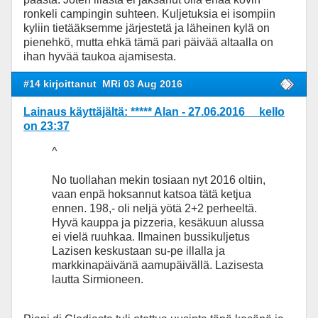
ronkeli campingin suhteen. Kuljetuksia ei isompiin
kyliin tietääksemme järjestetä ja läheinen kylä on
pienehkö, mutta ehkä tämä pari päivää altaalla on
ihan hyvää taukoa ajamisesta.
#14 kirjoittanut
MRi 03 Aug 2016
Lainaus käyttäjältä: ***** Alan - 27.06.2016 kello
on 23:37
^
No tuollahan mekin tosiaan nyt 2016 oltiin,
vaan enpä hoksannut katsoa tätä ketjua
ennen. 198,- oli neljä yötä 2+2 perheeltä.
Hyvä kauppa ja pizzeria, kesäkuun alussa
ei vielä ruuhkaa. Ilmainen bussikuljetus
Lazisen keskustaan su-pe illalla ja
markkinapäivänä aamupäivällä. Lazisesta
lautta Sirmioneen.