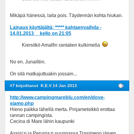
Mikäpä hänessä, laita pois. Täydennän kohta hiukan.
Lainaus käyttäjältä: ***** kahtaenvaihda -
14.01.2013 kello on 21:05
Kiersitkö Amalfin rantatien kulkimella
No en. Junailtiin.
On sitä matkajuttuakin jossain...
#7 kirjoittanut
K.E.V 14 Jan 2013
http://www.campingmareblu.com/en/dove-
siamo.php
Hieno paikka lähellä merta. Pinjametsikkö erottaa
rannan campingista.
Cecina di Mare lähin kaupunki
Assisi:n ja Perugia:n suunnassa Trasimeno järven