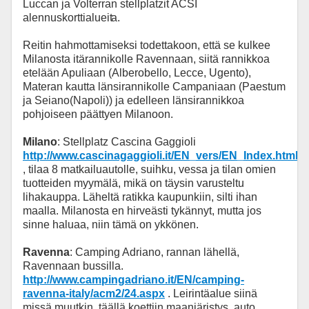
Luccan ja Volterran stellplatzit ACSI
alennuskorttialueit
a.
Reitin hahmottamiseksi todettakoon, että se kulkee
Milanosta itärannikolle Ravennaan, siitä rannikkoa
etelään Apuliaan (Alberobello, Lecce, Ugento),
Materan kautta länsirannikolle Campaniaan (Paestum
ja Seiano(Napoli)) ja edelleen länsirannikkoa
pohjoiseen päättyen Milanoon.
Milano
: Stellplatz Cascina Gaggioli
http://www.cascinagaggioli.it/EN_vers/EN_Index.html
, tilaa 8 matkailuautolle, suihku, vessa ja tilan omien
tuotteiden myymälä, mikä on täysin varusteltu
lihakauppa. Läheltä ratikka kaupunkiin, silti ihan
maalla. Milanosta en hirveästi tykännyt, mutta jos
sinne haluaa, niin tämä on ykkönen.
Ravenna
: Camping Adriano, rannan lähellä,
Ravennaan bussilla.
http://www.campingadriano.it/EN/camping-
ravenna-italy/acm2/24.aspx
. Leirintäalue siinä
missä muutkin, täällä koettiin maanjäristys, auto