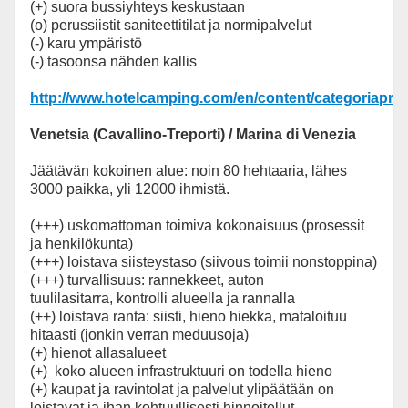
(+) suora bussiyhteys keskustaan
(o) perussiistit saniteettitilat ja normipalvelut
(-) karu ympäristö
(-) tasoonsa nähden kallis
http://www.hotelcamping.com/en/content/categoriaprod
Venetsia (Cavallino-Treporti) / Marina di Venezia
Jäätävän kokoinen alue: noin 80 hehtaaria, lähes
3000 paikka, yli 12000 ihmistä.
(+++) uskomattoman toimiva kokonaisuus (prosessit
ja henkilökunta)
(+++) loistava siisteystaso (siivous toimii nonstoppina)
(+++) turvallisuus: rannekkeet, auton
tuulilasitarra, kontrolli alueella ja rannalla
(++) loistava ranta: siisti, hieno hiekka, mataloituu
hitaasti (jonkin verran meduusoja)
(+) hienot allasalueet
(+) koko alueen infrastruktuuri on todella hieno
(+) kaupat ja ravintolat ja palvelut ylipäätään on
loistavat ja ihan kohtuullisesti hinnoitellut.