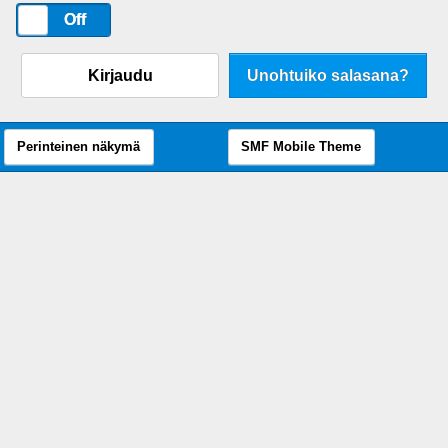
On
Off
Kirjaudu
Unohtuiko salasana?
Perinteinen näkymä
SMF Mobile Theme