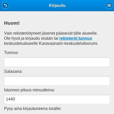
Mobile View
Kirjaudu
Huom!
Vain rekisteröityneet jäsenet pääsevät tälle alueelle.
Ole hyvä ja kirjaudu sisään tai
rekisteröi tunnus
keskustelualueelle Karavaanarin keskustelufoorumi.
Tunnus:
Salasana:
Istunnon pituus minuutteina:
Pysy aina kirjautuneena sisälle: