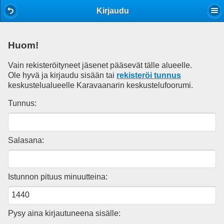
Mobile View
Kirjaudu
Huom!
Vain rekisteröityneet jäsenet pääsevät tälle alueelle.
Ole hyvä ja kirjaudu sisään tai
rekisteröi tunnus
keskustelualueelle Karavaanarin keskustelufoorumi.
Tunnus:
Salasana:
Istunnon pituus minuutteina:
Pysy aina kirjautuneena sisälle: