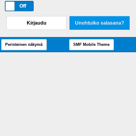
On
Off
Kirjaudu
Unohtuiko salasana?
Perinteinen näkymä
SMF Mobile Theme