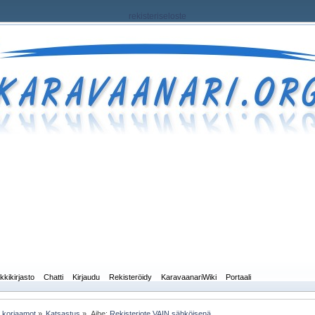
rekisteriseloste
kkikirjasto
Chatti
Kirjaudu
Rekisteröidy
KaravaanariWiki
Portaali
a korjaamot
»
Katsastus
»
Aihe:
Rekisteriote VAIN sähköisenä