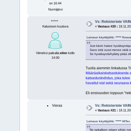
on 16:44
Nurmijärvi
*****
Vs: Rekisteriote VAI
Kalustoon kuuluva
«
Vastaus #20 :
18.11.20
Lainaus käyttäjältä: ***** Kna
Just kävin hakee hyväksyntäpap
Sano että vuosi menee vielä e
Viimeksi paikalla:
eilen
kello
Se hyväksyntä/hylätty pitää o
14:00
Tuolla aiemmin linkatussa Tr
Määräaikaiskatsastuksesta as
katsastustodistus, joka tule
havaitut viat sekä seuraava 
Eli ensivuoden loppuun "reki
Vieras
Vs: Rekisteriote VAI
«
Vastaus #21 :
18.11.20
Lainaus käyttäjältä: ***** HiT
No tarkalleen ottaen eihän noit