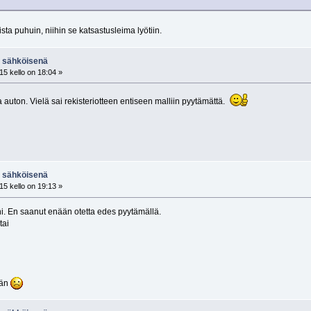
ista puhuin, niihin se katsastusleima lyötiin.
N sähköisenä
15 kello on 18:04 »
uton. Vielä sai rekisteriotteen entiseen malliin pyytämättä.
N sähköisenä
15 kello on 19:13 »
ni. En saanut enään otetta edes pyytämällä.
tai
ään