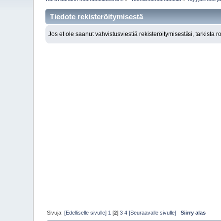
Tiedote rekisteröitymisestä
Jos et ole saanut vahvistusviestiä rekisteröitymisestä
si, tarkista 
Sivuja:
[Edelliselle sivulle]
1
[
2
]
3
4
[Seuraavalle sivulle]
Siirry alas