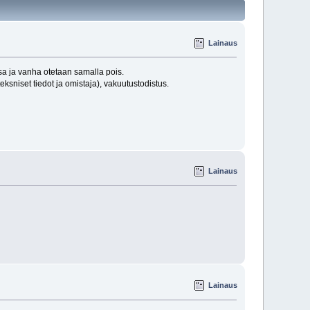
Lainaus
sa ja vanha otetaan samalla pois.
teksniset tiedot ja omistaja), vakuutustodistus.
Lainaus
Lainaus