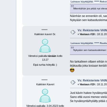
Lainaus käyttäjältä: ***** Rok
Mitenkähän jos pitää nyt oleva
Näinhän se ennenkin oli, sam
Nykyään sen katsastusleiman
*****
Vs: Rekisteriote VAI
Kaikkien kaveri Sr.
«
Vastaus #18 :
18.11.20
Lainaus käyttäjältä: ***** Ruu
Nykyään sen katsastusleiman k
Viimeksi paikalla:
tänään
kello
13:27
No tarkalleen ottaen eihän no
Eipä turhia höttyillä :)
ikäkautta joka tosiaan keräil
*****
Vs: Rekisteriote VAI
Kaikkien Kaveri
«
Vastaus #19 :
18.11.20
Just kävin hakee hyväksyntäp
Sano että vuosi menee vielä
Se hyväksyntä/hylätty pitää
Viimeksi paikalla: 3.04.2023 kello