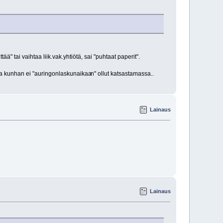
ää" tai vaihtaa liik.vak.yhtiötä, sai "puhtaat paperit".
onna kunhan ei "auringonlaskunaikaa
n" ollut katsastamassa..
Lainaus
Lainaus