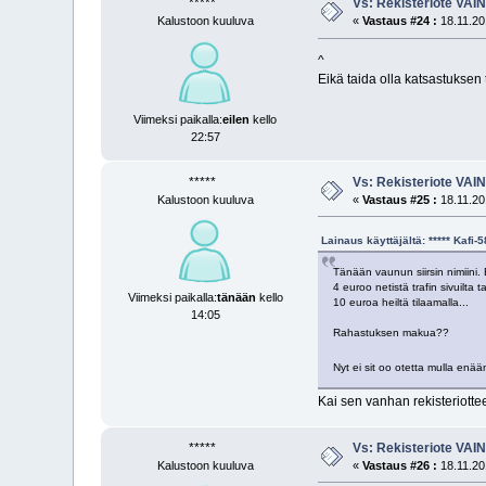
*****
Vs: Rekisteriote VAI
Kalustoon kuuluva
«
Vastaus #24 :
18.11.20
^
Eikä taida olla katsastuksen 
Viimeksi paikalla:
eilen
kello
22:57
*****
Vs: Rekisteriote VAI
Kalustoon kuuluva
«
Vastaus #25 :
18.11.20
Lainaus käyttäjältä: ***** Kafi
Tänään vaunun siirsin nimiini
4 euroo netistä trafin sivuilta ta
Viimeksi paikalla:
tänään
kello
10 euroa heiltä tilaamalla...
14:05
Rahastuksen makua??
Nyt ei sit oo otetta mulla enä
Kai sen vanhan rekisteriottee
*****
Vs: Rekisteriote VAI
Kalustoon kuuluva
«
Vastaus #26 :
18.11.20