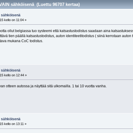
 VAIN sähköisenä (Luettu 96707 kertaa)
N sähköisenä
5 kello on 11:04 »
uotta ollut belgiassa tuo systeemi että katsastustodistus saadaan aina katsastukses
tävä tien päällä katsastustodistus, auton identiteetitodistus ( siinä kerrotaan auton 
ltava mukana CoC todistus.
N sähköisenä
15 kello on 12:44 »
an otteen autossa ja näyttää sitä ulkomailla. 1 tai 10 vuotta vanha.
N sähköisenä
5 kello on 13:11 »