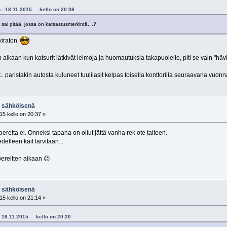
ku - 18.11.2015 kello on 20:08
 sai pitää, jossa on katsastusmerkintä..
..?
 viraton
 aikaan kun katsurit lätkivät leimoja ja huomautuksia takapuolelle, piti se vain "hävitt
ut.. paristakin autosta kuluneet tuulilasit kelpas toisella konttorilla seuraavana vu
N sähköisenä
15 kello on 20:37 »
reita ei. Onneksi tapana on ollut jättä vanha rek ote talteen.
elleen kait tarvitaan....
ereitten aikaan 😉
N sähköisenä
15 kello on 21:14 »
5 - 18.11.2015 kello on 20:20