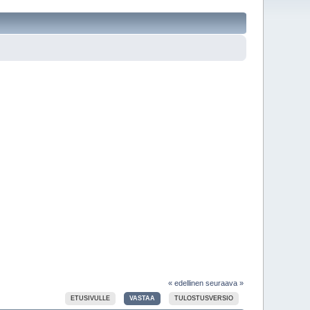
« edellinen
seuraava »
ETUSIVULLE
VASTAA
TULOSTUSVERSIO