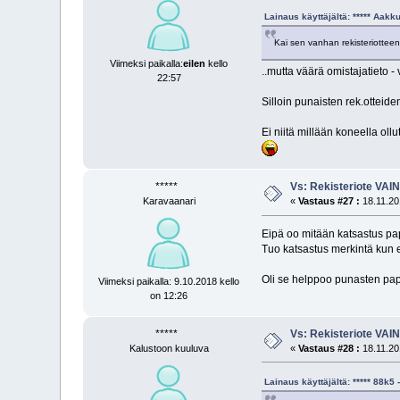
Lainaus käyttäjältä: ***** Aak
Kai sen vanhan rekisteriotteen
Viimeksi paikalla:
eilen
kello
..mutta väärä omistajatieto -
22:57
Silloin punaisten rek.otteiden
Ei niitä millään koneella oll
*****
Vs: Rekisteriote VAI
Karavaanari
«
Vastaus #27 :
18.11.20
Eipä oo mitään katsastus pape
Tuo katsastus merkintä kun ed
Oli se helppoo punasten pap
Viimeksi paikalla: 9.10.2018 kello
on 12:26
*****
Vs: Rekisteriote VAI
Kalustoon kuuluva
«
Vastaus #28 :
18.11.20
Lainaus käyttäjältä: ***** 88k