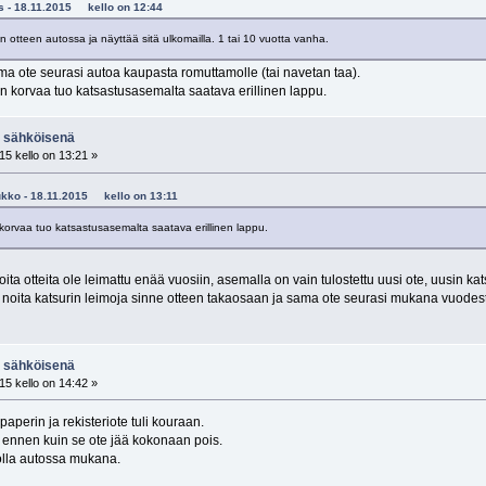
sis - 18.11.2015 kello on 12:44
n otteen autossa ja näyttää sitä ulkomailla. 1 tai 10 vuotta vanha.
a ote seurasi autoa kaupasta romuttamolle (tai navetan taa).
 korvaa tuo katsastusasemalta saatava erillinen lappu.
N sähköisenä
15 kello on 13:21 »
tiukko - 18.11.2015 kello on 13:11
orvaa tuo katsastusasemalta saatava erillinen lappu.
ita otteita ole leimattu enää vuosiin, asemalla on vain tulostettu uusi ote, uusin kat
i noita katsurin leimoja sinne otteen takaosaan ja sama ote seurasi mukana vuodesta 
N sähköisenä
15 kello on 14:42 »
aperin ja rekisteriote tuli kouraan.
 ennen kuin se ote jää kokonaan pois.
 olla autossa mukana.