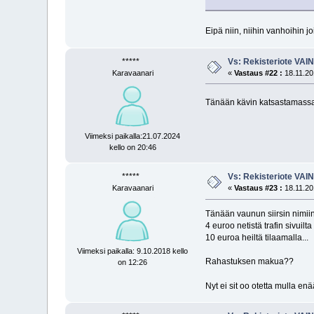
Eipä niin, niihin vanhoihin jo
*****
Vs: Rekisteriote VAI
Karavaanari
«
Vastaus #22 :
18.11.20
Tänään kävin katsastamassa a
Viimeksi paikalla:21.07.2024
kello on 20:46
*****
Vs: Rekisteriote VAI
Karavaanari
«
Vastaus #23 :
18.11.20
Tänään vaunun siirsin nimii
4 euroo netistä trafin sivuilta 
10 euroa heiltä tilaamalla...
Viimeksi paikalla: 9.10.2018 kello
Rahastuksen makua??
on 12:26
Nyt ei sit oo otetta mulla en