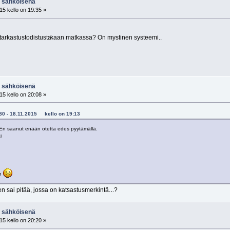
N sähköisenä
15 kello on 19:35 »
tarkastustodistusta
kaan matkassa? On mystinen systeemi..
N sähköisenä
15 kello on 20:08 »
-580 - 18.11.2015 kello on 19:13
. En saanut enään otetta edes pyytämällä.
i
än
n sai pitää, jossa on katsastusmerkintä..
..?
N sähköisenä
15 kello on 20:20 »