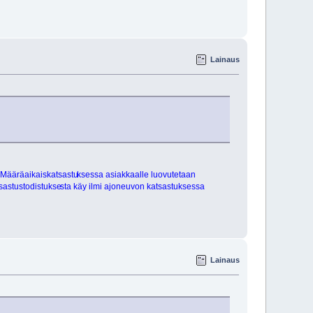
Lainaus
 Määräaikaiskatsastu
ksessa asiakkaalle luovutetaan
sastustodistukse
sta käy ilmi ajoneuvon katsastuksessa
Lainaus