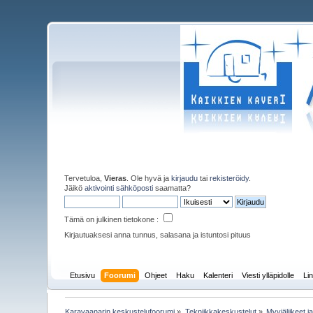
Tervetuloa,
Vieras
. Ole hyvä ja
kirjaudu
tai
rekisteröidy
.
Jäikö
aktivointi sähköposti
saamatta?
Tämä on julkinen tietokone :
Kirjautuaksesi anna tunnus, salasana ja istuntosi pituus
Etusivu
Foorumi
Ohjeet
Haku
Kalenteri
Viesti ylläpidolle
Lin
Karavaanarin keskustelufoorumi
»
Tekniikkakeskustelut
»
Myyjäliikeet j