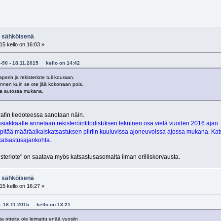
N sähköisenä
15 kello on 16:03 »
us-90 - 18.11.2015 kello on 14:42
erin ja rekisteriote tuli kouraan.
nnen kuin se ote jää kokonaan pois.
lla autossa mukana.
afin tiedoteessa sanotaan näin.
iakkaalle annetaan rekisteröintitodist
uksen tekninen osa vielä vuoden 2016 ajan.
e pitää määräaikaiskatsastu
ksen piiriin kuuluvissa ajoneuvoissa ajossa mukana. Kat
katsastusajankohta.
steriote" on saatava myös katsastusasemalta ilman erilliskorvausta.
N sähköisenä
15 kello on 16:27 »
ec - 18.11.2015 kello on 13:21
a otteita ole leimattu enää vuosiin