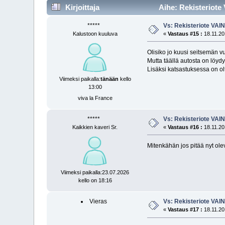
Kirjoittaja
Aihe: Rekisteriote
*****
Vs: Rekisteriote VAI
Kalustoon kuuluva
«
Vastaus #15 :
18.11.201
Olisiko jo kuusi seitsemän v
Mutta täällä autosta on löydyt
Lisäksi katsastuksessa on o
Viimeksi paikalla:
tänään
kello
13:00
viva la France
*****
Vs: Rekisteriote VAI
Kaikkien kaveri Sr.
«
Vastaus #16 :
18.11.20
Mitenkähän jos pitää nyt olev
Viimeksi paikalla:23.07.2026
kello on 18:16
Vieras
Vs: Rekisteriote VAI
«
Vastaus #17 :
18.11.201