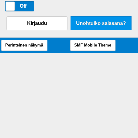
On
Off
Kirjaudu
Unohtuiko salasana?
Perinteinen näkymä
SMF Mobile Theme