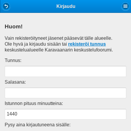
Mobile View
Kirjaudu
Huom!
Vain rekisteröityneet jäsenet pääsevät tälle alueelle.
Ole hyvä ja kirjaudu sisään tai
rekisteröi tunnus
keskustelualueelle Karavaanarin keskustelufoorumi.
Tunnus:
Salasana:
Istunnon pituus minuutteina:
Pysy aina kirjautuneena sisälle: