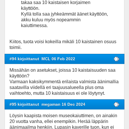
takaa saa 10 kaistaisen korjaimen
käyttöön.
Kyllä tolla saa jyhkeämmät äänet käyttöön,
akku kuluu myös nopeammin
kaiuttimessa.
Kiitos, tuota voisi kokeilla mikäli 10 kaistainen osuus
toimii.
#94 kirjoittanut
MCL 06 Feb 2022
Missähän on asetukset, joissa 10 kaistaisuuden saa
käyttöön?
Varmaan kaksikymmentä erilaista valmista äänimallia
saatavilla viidellä eri taajuusalueella plus oma
vaihtoehto, mutta 10 kaistaisuus ei ole löytynyt.
#95 kirjoittanut
megaman 16 Dec 2024
Löysin kaapista moisen museokaiuttimen, on ainakin
20 vuotta vanha, ellei enempikin. Herää läppärin
äänimaailma henkiin. Lupasin kaverille tuon, kun ei