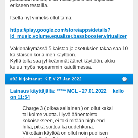
erikseen testailla.
Itsellä nyt viimeks ollut tämä:
https://play.google.com/store/apps/details?
id=music.volume.equalizer.bassbooster.virtualizer
Vakionäkymässä 5 kaistaa ja asetuksien takaa saa 10
kaistaisen korjaimen käyttöön.
Kyllä tolla saa jyhkeämmät äänet käyttöön, akku
kuluu myös nopeammin kaiuttimessa.
#92 kirjoittanut
K.E.V 27 Jan 2022
Lainaus käyttäjältä: ***** MCL - 27.01.2022 kello
on 11:54
Charge 3 ( oikea sellainen ) on ollut kaksi
tai kolme vuotta. Hyvä äänentoisto
kokoisekseen, ei toki mitään high-end
hifiä, pitkä soittoaika uudehkona.
Viikottain käyttöä on ollut noin puolisen