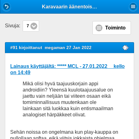
Mobile View
Karavaarin äänentoistolaitteet reissussa
Sivuja:
7
Toiminto
#91 kirjoittanut
megaman 27 Jan 2022
Lainaus käyttäjältä: ***** MCL - 27.01.2022 kello
on 14:49
Mikä olisi hyvä taajuuskorjain appi
androidiin? Yleensä kuulotaajuusalue on
jaettu vain neljään tai viiteen osaan eikä
tomiminnallisuus muutenkaan ole
lainkaan sitä luokkaa kuin entismaailman
analogiset härpäkkeet olivat.
Sehän noissa on ongelmana kun play-kauppa on
pullollaan softaa, eikä viitsis jokkaista ohjelmaa