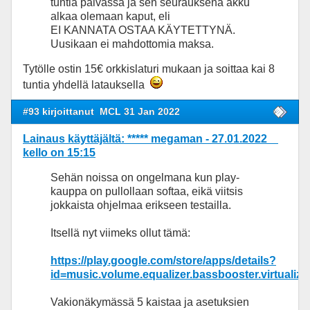
tuntia päivässä ja sen seurauksena akku
alkaa olemaan kaput, eli
EI KANNATA OSTAA KÄYTETTYNÄ.
Uusikaan ei mahdottomia maksa.
Tytölle ostin 15€ orkkislaturi mukaan ja soittaa kai 8
tuntia yhdellä latauksella
#93 kirjoittanut
MCL 31 Jan 2022
Lainaus käyttäjältä: ***** megaman - 27.01.2022
kello on 15:15
Sehän noissa on ongelmana kun play-
kauppa on pullollaan softaa, eikä viitsis
jokkaista ohjelmaa erikseen testailla.
Itsellä nyt viimeks ollut tämä:
https://play.google.com/store/apps/details?
id=music.volume.equalizer.bassbooster.virtualize
Vakionäkymässä 5 kaistaa ja asetuksien