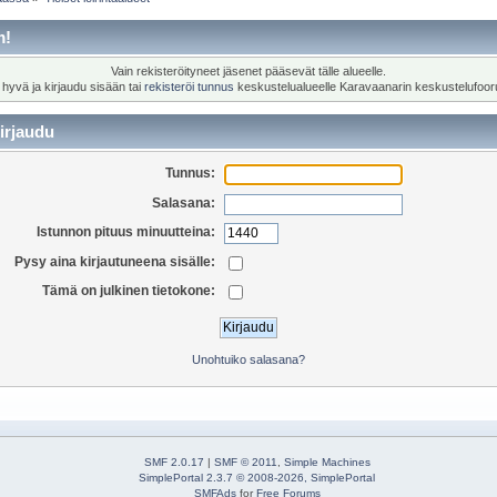
m!
Vain rekisteröityneet jäsenet pääsevät tälle alueelle.
 hyvä ja kirjaudu sisään tai
rekisteröi tunnus
keskustelualueelle Karavaanarin keskustelufoor
irjaudu
Tunnus:
Salasana:
Istunnon pituus minuutteina:
Pysy aina kirjautuneena sisälle:
Tämä on julkinen tietokone:
Unohtuiko salasana?
SMF 2.0.17
|
SMF © 2011
,
Simple Machines
SimplePortal 2.3.7 © 2008-2026, SimplePortal
SMFAds
for
Free Forums