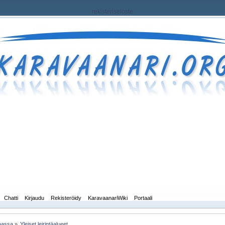
rekisteriseloste
Chatti
Kirjaudu
Rekisteröidy
KaravaanariWiki
Portaali
maassa
»
Yleiset leirintäalueet