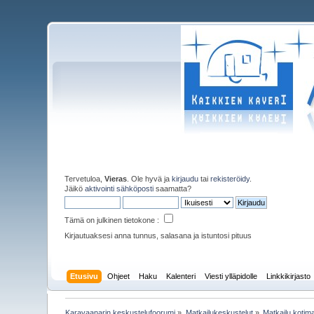
Tervetuloa,
Vieras
. Ole hyvä ja
kirjaudu
tai
rekisteröidy
.
Jäikö
aktivointi sähköposti
saamatta?
Tämä on julkinen tietokone :
Kirjautuaksesi anna tunnus, salasana ja istuntosi pituus
Etusivu
Ohjeet
Haku
Kalenteri
Viesti ylläpidolle
Linkkikirjasto
Karavaanarin keskustelufoorumi
»
Matkailukeskustelut
»
Matkailu koti