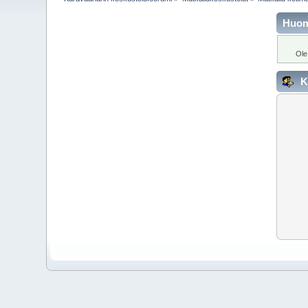
Huo
Ole
K