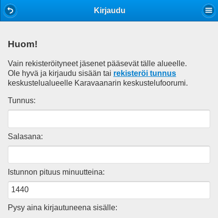
Mobile View
Kirjaudu
Huom!
Vain rekisteröityneet jäsenet pääsevät tälle alueelle.
Ole hyvä ja kirjaudu sisään tai
rekisteröi tunnus
keskustelualueelle Karavaanarin keskustelufoorumi.
Tunnus:
Salasana:
Istunnon pituus minuutteina:
Pysy aina kirjautuneena sisälle: