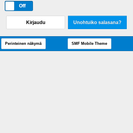
On
Off
Kirjaudu
Unohtuiko salasana?
Perinteinen näkymä
SMF Mobile Theme