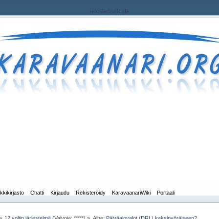
rekisteriseloste
kkikirjasto
Chatti
Kirjaudu
Rekisteröidy
KaravaanariWiki
Portaali
»
12 voltin järjestelmä
(Valvoja: *****) »
Aihe:
Päiväajovalot (DRL) kaksipyöräiseen?