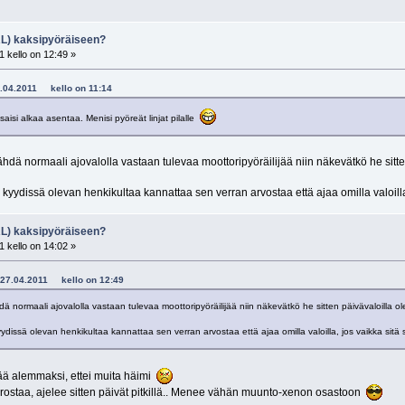
RL) kaksipyöräiseen?
 kello on 12:49 »
- 27.04.2011 kello on 11:14
saisi alkaa asentaa. Menisi pyöreät linjat pilalle
nähdä normaali ajovalolla vastaan tulevaa moottoripyöräilijää niin näkevätkö he sit
kyydissä olevan henkikultaa kannattaa sen verran arvostaa että ajaa omilla valoilla,
RL) kaksipyöräiseen?
 kello on 14:02 »
 - 27.04.2011 kello on 12:49
hdä normaali ajovalolla vastaan tulevaa moottoripyöräilijää niin näkevätkö he sitten päivävaloilla
ydissä olevan henkikultaa kannattaa sen verran arvostaa että ajaa omilla valoilla, jos vaikka sitä 
ätää alemmaksi, ettei muita häimi
orostaa, ajelee sitten päivät pitkillä.. Menee vähän muunto-xenon osastoon