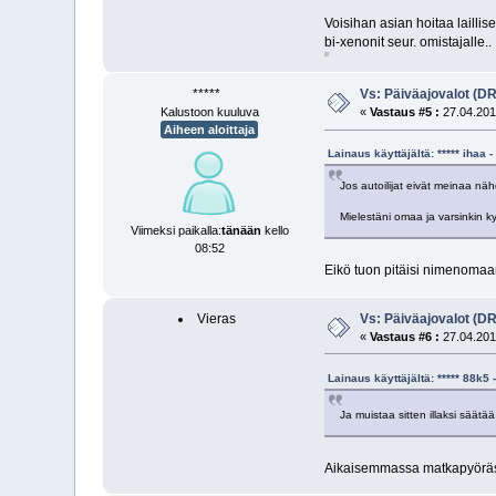
Voisihan asian hoitaa lailli
bi-xenonit seur. omistajalle..
*****
Vs: Päiväajovalot (D
Kalustoon kuuluva
«
Vastaus #5 :
27.04.2011
Aiheen aloittaja
Lainaus käyttäjältä: ***** ihaa
Jos autoilijat eivät meinaa nä
Mielestäni omaa ja varsinkin ky
Viimeksi paikalla:
tänään
kello
08:52
Eikö tuon pitäisi nimenomaa
Vieras
Vs: Päiväajovalot (D
«
Vastaus #6 :
27.04.2011
Lainaus käyttäjältä: ***** 88k
Ja muistaa sitten illaksi säät
Aikaisemmassa matkapyörässä 