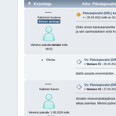
Kirjoittaja
Aihe: Päiväajovalo
*****
Päiväajovalot (DRL) k
Kalustoon kuuluva
«
:
26.04.2011 kello on 16
Aiheen aloittaja
Onko arvon karavaanareilla s
ja sen sammutuksen voisi hoi
Viimeksi paikalla:
tänään
kello
08:52
Vieras
Vs: Päiväajovalot (D
«
Vastaus #1 :
26.04.2011
täällä asiasta enemmänkin...
*****
Vs: Päiväajovalot (D
Kaikkien Kaveri
«
Vastaus #2 :
27.04.2011
Ainakin viranomaiskäytössä ol
alkaa asentaa. Menisi pyöreät
Viimeksi paikalla: 1.08.2026 kello