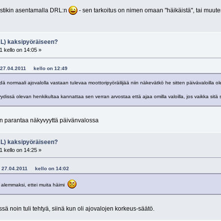
sestikin asentamalla DRL:n
- sen tarkoitus on nimen omaan "häikäistä", tai muute
RL) kaksipyöräiseen?
 kello on 14:05 »
 - 27.04.2011 kello on 12:49
hdä normaali ajovalolla vastaan tulevaa moottoripyöräilijää niin näkevätkö he sitten päivävaloilla
ydissä olevan henkikultaa kannattaa sen verran arvostaa että ajaa omilla valoilla, jos vaikka sitä 
n parantaa näkyvyyttä päivänvalossa
RL) kaksipyöräiseen?
 kello on 14:25 »
5 - 27.04.2011 kello on 14:02
ää alemmaksi, ettei muita häimi
noin tuli tehtyä, siinä kun oli ajovalojen korkeus-säätö.