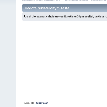
Tiedote rekisteröitymisestä
Jos et ole saanut vahvistusviestiä rekisteröitymisestä
si, tarkista 
Sivuja: [
1
]
Siirry alas