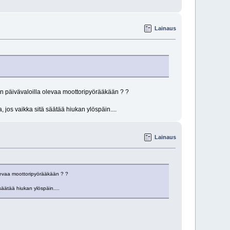
Lainaus
ten päivävaloilla olevaa moottoripyörääkään ? ?
 jos vaikka sitä säätää hiukan ylöspäin....
Lainaus
 olevaa moottoripyörääkään ? ?
säätää hiukan ylöspäin....