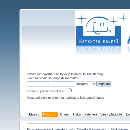
Tervetuloa,
Vieras
. Ole hyvä ja
kirjaudu
tai
rekisteröidy
.
Jäikö
aktivointi sähköposti
saamatta?
Tämä on julkinen tietokone :
Kirjautuaksesi anna tunnus, salasana ja istuntosi pituus
Etusivu
Foorumi
Ohjeet
Haku
Kalenteri
Viesti ylläpidolle
Lin
Karavaanarin keskustelufoorumi
»
Tekniikkakeskustelut
»
Sähkölaitteet