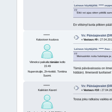
.
Lainaus käyttäjältä: ***** sep
Eikö voi ajaa sitten pitkillä sam
En viitsinyt tuota pitkien pää
*****
Vs: Päiväajovalot (D
Kalustoon kuuluva
«
Vastaus #9 :
27.04.2011
Lainaus käyttäjältä: ***** ihaa
Meinasinkin noita halvimpia ja 
Viimeksi paikalla:
tänään
kello
15:49
Tämä päivävaloasia on ilmeis
Nuperokuljin, 2h+keittiö. Tonttina
hätään). Ilmeisesti tuollaiset
Suomi.
*****
Vs: Päiväajovalot (D
Kaikkien Kaveri
«
Vastaus #10 :
27.04.20
Tossa joku ratkaisu vaikka ei