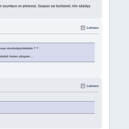
n suuntaus on pielessä. Saapas sai tuollaiset, niin säästyy
Lainaus
 olevaa moottoripyörääkään ? ?
säätää hiukan ylöspäin....
Lainaus