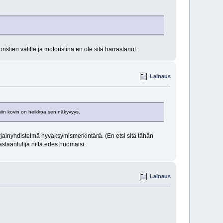
istien välille ja motoristina en ole sitä harrastanut.
Lainaus
 niin kovin on heikkoa sen näkyvyys.
 kirjainyhdistelmä hyväksymismerkintän
ä. (En etsi sitä tähän
 vastaantulija niitä edes huomaisi.
Lainaus