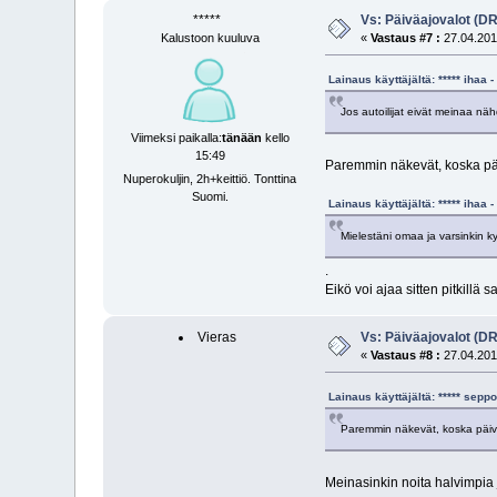
*****
Vs: Päiväajovalot (D
Kalustoon kuuluva
«
Vastaus #7 :
27.04.2011
Lainaus käyttäjältä: ***** ihaa
Jos autoilijat eivät meinaa nä
Viimeksi paikalla:
tänään
kello
15:49
Paremmin näkevät, koska päiv
Nuperokuljin, 2h+keittiö. Tonttina
Suomi.
Lainaus käyttäjältä: ***** ihaa
Mielestäni omaa ja varsinkin ky
.
Eikö voi ajaa sitten pitkillä s
Vieras
Vs: Päiväajovalot (D
«
Vastaus #8 :
27.04.2011
Lainaus käyttäjältä: ***** sep
Paremmin näkevät, koska päiväa
Meinasinkin noita halvimpia j