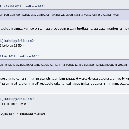
poko - 27.04.2011 kello on 14:28
an tien auringon paisteella. Lähivalot häikäisevät sitten illalla ja yöllä, jos ne ovat liian ylös.
llä oloa mainita kun se on turhaa provosoimista ja tuottaa närää autoilijoiden ja motor
RL) kaksipyöräiseen?
 kello on 19:50 »
 - 27.04.2011 kello on 16:14
pienimpiä ledivaloja jotka tuntuvat olevan lähinnä koristeita, jos sellaisen laittaa moottoripyörään
esti taas kerran niitä, missä etsitään lain rajaa. Hyväksytyissä valoissa on tietty
 "halvimmat ja pienimmät" eivät ole oikeita, sallittuja. Enkä luottaisi niihin niin, että
RL) kaksipyöräiseen?
11 kello on 21:05 »
 kyllä minun silmääni miellytä.