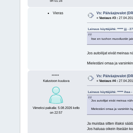
on 01:16
Vieras
Vs: Päiväajovalot (D
«
Vastaus #3 :
27.04.2011
Lainaus käyttäjältä: ***** jjj 
Itse en tuohon muoviluotiin jak
Jos autoilijat eivät meinaa 
Mielestäni omaa ja varsinkin 
*****
Vs: Päiväajovalot (D
Kalustoon kuuluva
«
Vastaus #4 :
27.04.2011
Lainaus käyttäjältä: ***** ihaa
Jos autoilijat eivät meinaa nä
Viimeksi paikalla: 5.08.2026 kello
Mielestäni omaa ja varsinkin ky
on 22:57
Ja muistaa sitten illaksi sä
Jos haluaa oikein itseään k