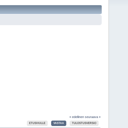
« edellinen
seuraava »
ETUSIVULLE
VASTAA
TULOSTUSVERSIO