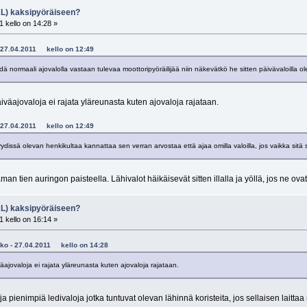
RL) kaksipyöräiseen?
 kello on 14:28 »
 - 27.04.2011 kello on 12:49
hdä normaali ajovalolla vastaan tulevaa moottoripyöräilijää niin näkevätkö he sitten päivävaloilla
äajovaloja ei rajata yläreunasta kuten ajovaloja rajataan.
 - 27.04.2011 kello on 12:49
ydissä olevan henkikultaa kannattaa sen verran arvostaa että ajaa omilla valoilla, jos vaikka sitä 
aman tien auringon paisteella. Lähivalot häikäisevät sitten illalla ja yöllä, jos ne ovat 
RL) kaksipyöräiseen?
 kello on 16:14 »
poko - 27.04.2011 kello on 14:28
jovaloja ei rajata yläreunasta kuten ajovaloja rajataan.
a pienimpiä ledivaloja jotka tuntuvat olevan lähinnä koristeita, jos sellaisen laitt