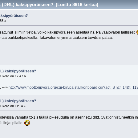
t (DRL) kaksipyöräiseen? (Luettu 8916 kertaa)
aksipyöräiseen?
:55 »
attunut silmiin tietoa, voiko kaksipyöräiseen asentaa ns. Päiväajovalon laillisesti
taa parkkiohjauksella. Takavalon ei ymmärtääkseni tarvitsisi palaa.
RL) kaksipyöräiseen?
 kello on 17:47 »
. --->
http://www.moottoripyora.org/cgi-bin/palsta/ikonboard.cgi?act=ST&f=14&t=1
RL) kaksipyöräiseen?
 kello on 11:14 »
evissa yamaha fz-1 s täällä pk-seudulla on asennettu drl:t. Ovat onnistuneetkin ihsn
 linjat pilalle