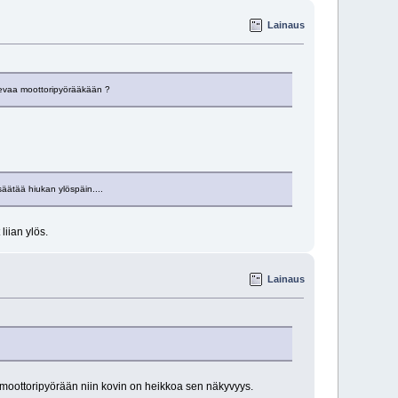
Lainaus
 olevaa moottoripyörääkään ?
säätää hiukan ylöspäin....
liian ylös.
Lainaus
aa moottoripyörään niin kovin on heikkoa sen näkyvyys.