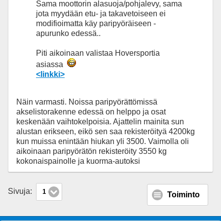
Sama moottorin alasuoja/pohjalevy, sama
jota myydään etu- ja takavetoiseen ei
modifioimatta käy paripyöräiseen -
apurunko edessä..
Piti aikoinaan valistaa Hoversportia
asiassa
<linkki>
Näin varmasti. Noissa paripyörättömissä
akselistorakenne edessä on helppo ja osat
keskenään vaihtokelpoisia. Ajattelin mainita sun
alustan erikseen, eikö sen saa rekisteröityä 4200kg
kun muissa enintään hiukan yli 3500. Vaimolla oli
aikoinaan paripyörätön rekisteröity 3550 kg
kokonaispainolle ja kuorma-autoksi
Sivuja:
1
Toiminto