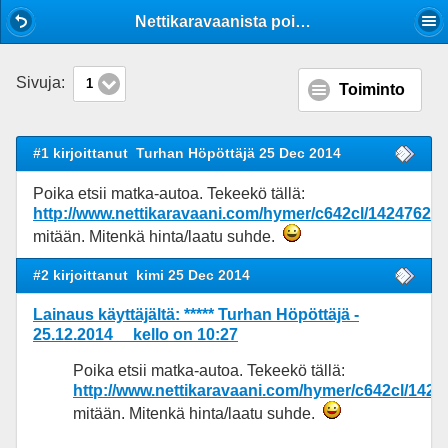
Mobile View
Nettikaravaanista poimittua (m-autot)
Sivuja:
1
Toiminto
#1 kirjoittanut
Turhan Höpöttäjä 25 Dec 2014
Poika etsii matka-autoa. Tekeekö tällä:
http://www.nettikaravaani.com/hymer/c642cl/1424762
mitään. Mitenkä hinta/laatu suhde.
#2 kirjoittanut
kimi 25 Dec 2014
Lainaus käyttäjältä: ***** Turhan Höpöttäjä -
25.12.2014 kello on 10:27
Poika etsii matka-autoa. Tekeekö tällä:
http://www.nettikaravaani.com/hymer/c642cl/1424
mitään. Mitenkä hinta/laatu suhde.