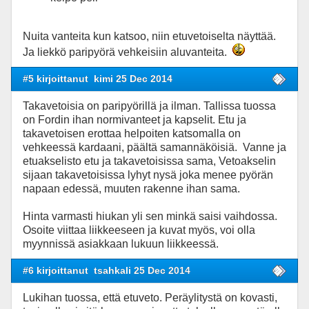
Nuita vanteita kun katsoo, niin etuvetoiselta näyttää.
Ja liekkö paripyörä vehkeisiin aluvanteita.
#5 kirjoittanut
kimi 25 Dec 2014
Takavetoisia on paripyörillä ja ilman. Tallissa tuossa
on Fordin ihan normivanteet ja kapselit. Etu ja
takavetoisen erottaa helpoiten katsomalla on
vehkeessä kardaani, päältä samannäköisiä. Vanne ja
etuakselisto etu ja takavetoisissa sama, Vetoakselin
sijaan takavetoisissa lyhyt nysä joka menee pyörän
napaan edessä, muuten rakenne ihan sama.
Hinta varmasti hiukan yli sen minkä saisi vaihdossa.
Osoite viittaa liikkeeseen ja kuvat myös, voi olla
myynnissä asiakkaan lukuun liikkeessä.
#6 kirjoittanut
tsahkali 25 Dec 2014
Lukihan tuossa, että etuveto. Peräylitystä on kovasti,