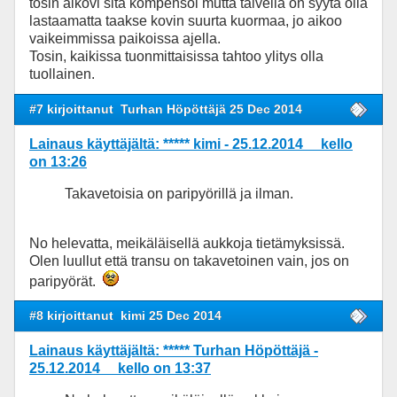
tosin alkovi sitä kompensoi mutta talvella on syytä olla
lastaamatta taakse kovin suurta kuormaa, jo aikoo
vaikeimmissa paikoissa ajella.
Tosin, kaikissa tuonmittaisissa tahtoo ylitys olla
tuollainen.
#7 kirjoittanut
Turhan Höpöttäjä 25 Dec 2014
Lainaus käyttäjältä: ***** kimi - 25.12.2014 kello
on 13:26
Takavetoisia on paripyörillä ja ilman.
No helevatta, meikäläisellä aukkoja tietämyksissä.
Olen luullut että transu on takavetoinen vain, jos on
paripyörät.
#8 kirjoittanut
kimi 25 Dec 2014
Lainaus käyttäjältä: ***** Turhan Höpöttäjä -
25.12.2014 kello on 13:37