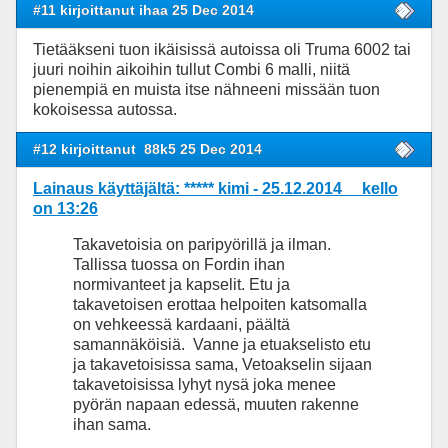
#11 kirjoittanut ihaa 25 Dec 2014
Tietääkseni tuon ikäisissä autoissa oli Truma 6002 tai
juuri noihin aikoihin tullut Combi 6 malli, niitä
pienempiä en muista itse nähneeni missään tuon
kokoisessa autossa.
#12 kirjoittanut
88k5 25 Dec 2014
Lainaus käyttäjältä: ***** kimi - 25.12.2014 kello
on 13:26
Takavetoisia on paripyörillä ja ilman.
Tallissa tuossa on Fordin ihan
normivanteet ja kapselit. Etu ja
takavetoisen erottaa helpoiten katsomalla
on vehkeessä kardaani, päältä
samannäköisiä. Vanne ja etuakselisto etu
ja takavetoisissa sama, Vetoakselin sijaan
takavetoisissa lyhyt nysä joka menee
pyörän napaan edessä, muuten rakenne
ihan sama.