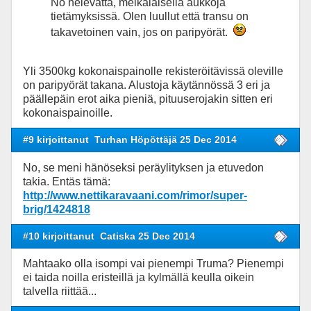
No helevatta, meikäläisellä aukkoja
tietämyksissä. Olen luullut että transu on
takavetoinen vain, jos on paripyörät.
Yli 3500kg kokonaispainolle rekisteröitävissä oleville
on paripyörät takana. Alustoja käytännössä 3 eri ja
päällepäin erot aika pieniä, pituuserojakin sitten eri
kokonaispainoille.
#9 kirjoittanut
Turhan Höpöttäjä 25 Dec 2014
No, se meni hänöseksi peräylityksen ja etuvedon
takia. Entäs tämä:
http://www.nettikaravaani.com/rimor/super-
brig/1424818
#10 kirjoittanut
Catiska 25 Dec 2014
Mahtaako olla isompi vai pienempi Truma? Pienempi
ei taida noilla eristeillä ja kylmällä keulla oikein
talvella riittää...