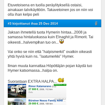
Etuvetoisena en tuolla peräylityksellä ostaisi,
ainakaan talvikäyttöön. Takavetoinen jos on niin voi
olla ihan kelpo peli
#3 kirjoittanut ihaa 25 Dec 2014
Jaksan ihmetellä tuota Hymerin hintaa...2008 ja
samassa hintaluokassa kuin Elnaghit ja Rimorit. Tai
oikeesti...halvempi
han tuo on...
Vai onko se niin että "halpismerkit" ovatkin oikeasti
yhtä hyviä kuin ns. "laatumerkki" Hymer.
Ilman muuta kannattaa Höpöttäjän pojan käydä tuo
Hymer katsomassa...halpa on.
Suorastaan EXTRA HALPA...