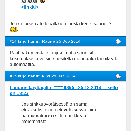
asiassa
<linkki>
Jonkinlaisen aloitepalkkion tuosta lienet saanut ?
#14 kirjoittanut
Rauno 25 Dec 2014
Päällirakenteista ei hajua, mutta sprintsift
kokemuksella voisin suositella manuaalia tai oikeata
automaattia.
#15 kirjoittanut
kimi 25 Dec 2014
Lainaus käyttäjältä: ***** 88k5 - 25.12.2014 kello
on 18:23
Jos sinkkupyöräisessä on sama
etuakselisto kuin etuvetoisessa, niin
paripyörätransu sitten poikkeaa
molemmista..