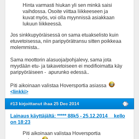
Hinta varmasti hiukan yli sen minkä saisi
vaihdossa. Osoite viittaa liikkeeseen ja
kuvat myös, voi olla myynnissä asiakkaan
lukuun liikkeessä.
Jos sinkkupyöräisessä on sama etuakselisto kuin
etuvetoisessa, niin paripyörätransu sitten poikkeaa
molemmista..
Sama moottorin alasuoja/pohjalevy, sama jota
myydään etu- ja takavetoiseen ei modifioimatta käy
paripyöräiseen - apurunko edessä..
Piti aikoinaan valistaa Hoversportia asiassa
<linkki>
#13 kirjoittanut ihaa 25 Dec 2014
Lainaus käyttäjältä: ***** 88k5 - 25.12.2014 kello
on 18:23
Piti aikoinaan valistaa Hoversportia