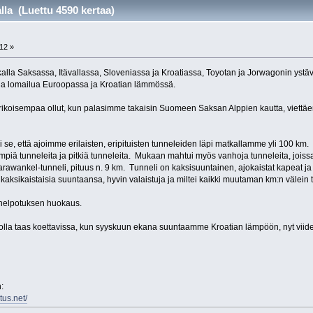
lla (Luettu 4590 kertaa)
:12 »
la Saksassa, Itävallassa, Sloveniassa ja Kroatiassa, Toyotan ja Jorwagonin ystävä
ja lomailua Euroopassa ja Kroatian lämmössä.
ikoisempaa ollut, kun palasimme takaisin Suomeen Saksan Alppien kautta, viettäen s
i se, että ajoimme erilaisten, eripituisten tunneleiden läpi matkallamme yli 100 km.
mpiä tunneleita ja pitkiä tunneleita. Mukaan mahtui myös vanhoja tunneleita, joiss
arawankel-tunneli, pituus n. 9 km. Tunneli on kaksisuuntainen, ajokaistat kapeat ja
kaksikaistaisia suuntaansa, hyvin valaistuja ja miltei kaikki muutaman km:n välein t
i helpotuksen huokaus.
t olla taas koettavissa, kun syyskuun ekana suuntaamme Kroatian lämpöön, nyt viidek
:
tus.net/