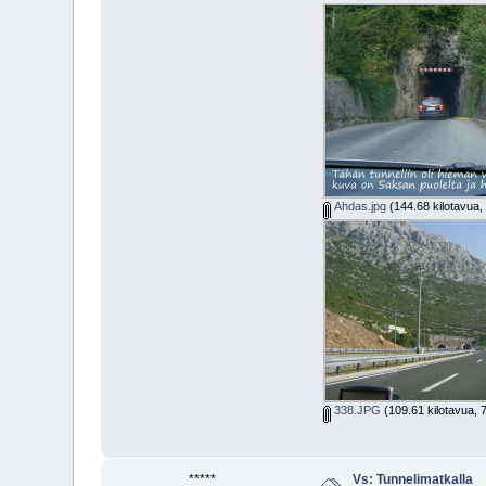
Ahdas.jpg
(144.68 kilotavua,
338.JPG
(109.61 kilotavua, 
*****
Vs: Tunnelimatkalla