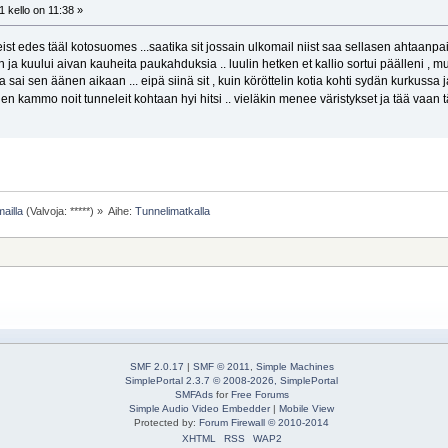
 kello on 11:38 »
eist edes tääl kotosuomes ...saatika sit jossain ulkomail niist saa sellasen ahtaan
 ja kuului aivan kauheita paukahduksia .. luulin hetken et kallio sortui päälleni , mut
 sai sen äänen aikaan ... eipä siinä sit , kuin köröttelin kotia kohti sydän kurkussa
i pien kammo noit tunneleit kohtaan hyi hitsi .. vieläkin menee väristykset ja tää vaa
ailla
(Valvoja: *****) »
Aihe:
Tunnelimatkalla
SMF 2.0.17
|
SMF © 2011
,
Simple Machines
SimplePortal 2.3.7 © 2008-2026, SimplePortal
SMFAds
for
Free Forums
Simple Audio Video Embedder
|
Mobile View
Protected by:
Forum Firewall © 2010-2014
XHTML
RSS
WAP2