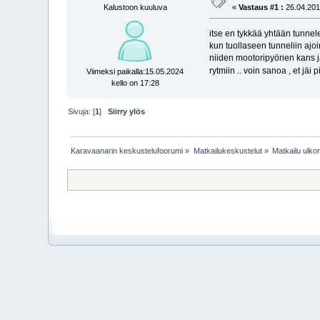
Kalustoon kuuluva
«
Vastaus #1 :
26.04.2011
itse en tykkää yhtään tunnel
kun tuollaseen tunneliin ajoin
niiden mootoripyörien kans ja
rytmiin .. voin sanoa , et jä
Viimeksi paikalla:15.05.2024
kello on 17:28
Sivuja: [
1
]
Siirry ylös
Karavaanarin keskustelufoorumi
»
Matkailukeskustelut
»
Matkailu ulkom