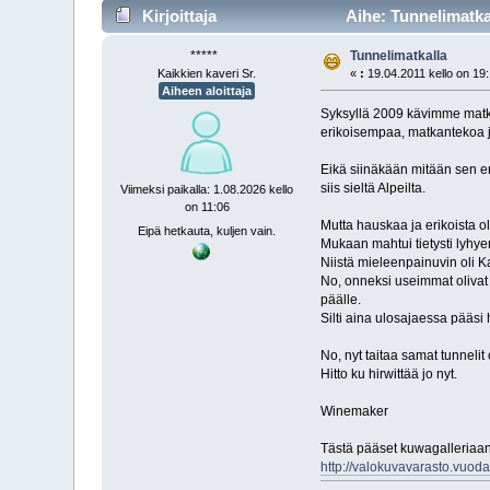
Kirjoittaja
Aihe: Tunnelimatka
*****
Tunnelimatkalla
Kaikkien kaveri Sr.
«
:
19.04.2011 kello on 19
Aiheen aloittaja
Syksyllä 2009 kävimme matkal
erikoisempaa, matkantekoa 
Eikä siinäkään mitään sen er
siis sieltä Alpeilta.
Viimeksi paikalla: 1.08.2026 kello
on 11:06
Mutta hauskaa ja erikoista ol
Eipä hetkauta, kuljen vain.
Mukaan mahtui tietysti lyhye
Niistä mieleenpainuvin oli K
No, onneksi useimmat olivat 
päälle.
Silti aina ulosajaessa pääs
No, nyt taitaa samat tunneli
Hitto ku hirwittää jo nyt.
Winemaker
Tästä pääset kuwagalleriaan
http://valokuvavarasto.vuoda