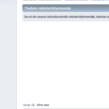
Tiedote rekisteröitymisestä
Jos et ole saanut vahvistusviestiä rekisteröitymisestä
si, tarkista 
Sivuja: [
1
]
Siirry alas