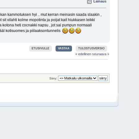
Lainaus
paikan kammotuksen hyi .. mut kerran meinasin saada slaakin ,
 sit vilahti kolme mopotinta ja poijat kait hiukkasen leikki
 ja kotona heti cocnakki napsu , jot sai pumpun normaali
n tääl kotisuomes ja piilaaksontunnelis
ETUSIVULLE
VASTAA
TULOSTUSVERSIO
« edellinen
seuraava »
Siirry: