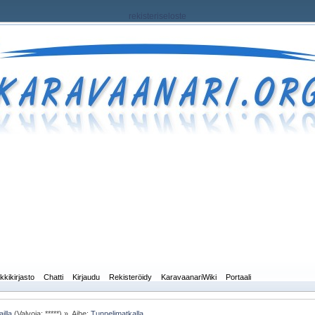
rekisteriseloste
kkikirjasto
Chatti
Kirjaudu
Rekisteröidy
KaravaanariWiki
Portaali
illa
(Valvoja: *****) »
Aihe:
Tunnelimatkalla