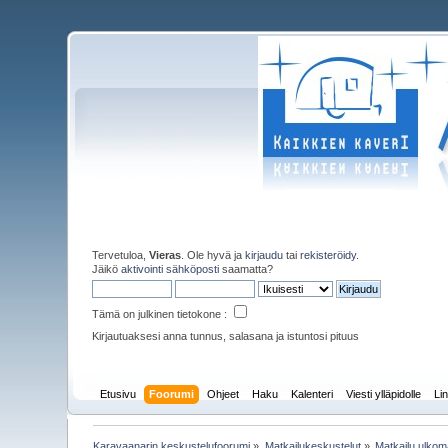
Tervetuloa,
Vieras
. Ole hyvä ja
kirjaudu
tai
rekisteröidy
.
Jäikö
aktivointi sähköposti
saamatta?
Tämä on julkinen tietokone :
Kirjautuaksesi anna tunnus, salasana ja istuntosi pituus
Etusivu
Foorumi
Ohjeet
Haku
Kalenteri
Viesti ylläpidolle
Lin
Karavaanarin keskustelufoorumi
»
Matkailukeskustelut
»
Matkailu ulkoma