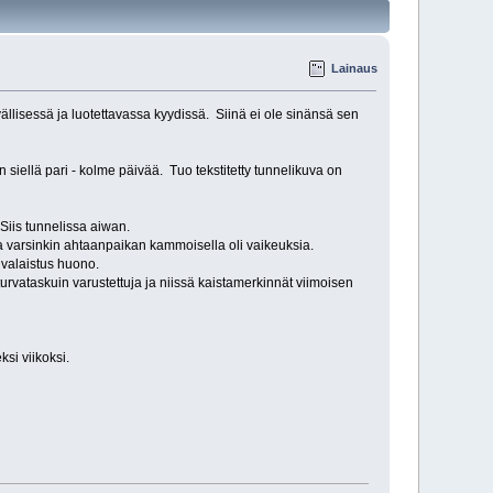
Lainaus
llisessä ja luotettavassa kyydissä. Siinä ei ole sinänsä sen
iellä pari - kolme päivää. Tuo tekstitetty tunnelikuva on
 Siis tunnelissa aiwan.
a varsinkin ahtaanpaikan kammoisella oli vaikeuksia.
 valaistus huono.
urvataskuin varustettuja ja niissä kaistamerkinnät viimoisen
si viikoksi.