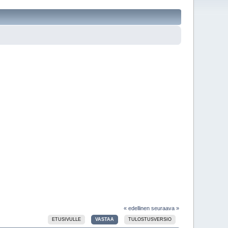
« edellinen
seuraava »
ETUSIVULLE
VASTAA
TULOSTUSVERSIO