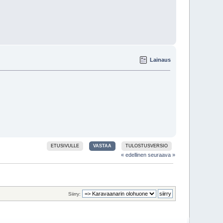
Lainaus
ETUSIVULLE
VASTAA
TULOSTUSVERSIO
« edellinen
seuraava »
Siirry: