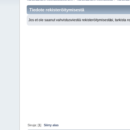
Tiedote rekisteröitymisestä
Jos et ole saanut vahvistusviestiä rekisteröitymisestä
si, tarkista 
Sivuja: [
1
]
Siirry alas