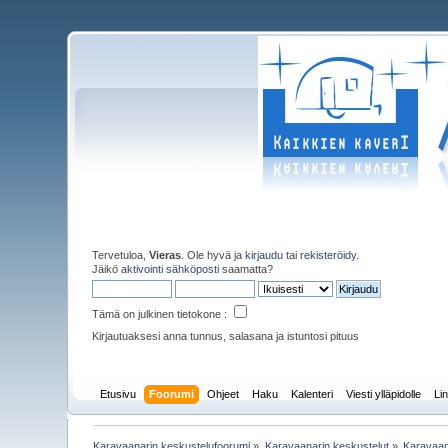
Tervetuloa,
Vieras
. Ole hyvä ja
kirjaudu
tai
rekisteröidy
.
Jäikö
aktivointi sähköposti
saamatta?
Tämä on julkinen tietokone :
Kirjautuaksesi anna tunnus, salasana ja istuntosi pituus
Etusivu
Foorumi
Ohjeet
Haku
Kalenteri
Viesti ylläpidolle
Lin
Karavaanarin keskustelufoorumi
»
Karavaanarin keskustelut
»
Karavaan