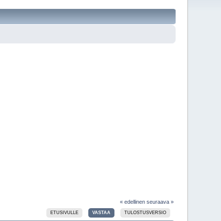
« edellinen
seuraava »
ETUSIVULLE
VASTAA
TULOSTUSVERSIO