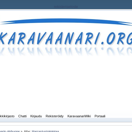
rekisteriseloste
kkikirjasto
Chatti
Kirjaudu
Rekisteröidy
KaravaanariWiki
Portaali
arin olohuone
»
Aihe:
Harrastustoimintaa