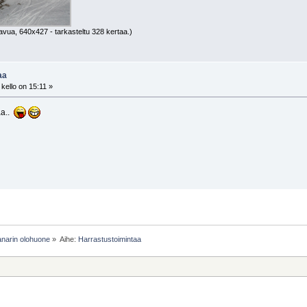
avua, 640x427 - tarkasteltu 328 kertaa.)
aa
kello on 15:11 »
aa..
narin olohuone
»
Aihe:
Harrastustoimintaa