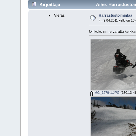
Kirjoittaja
Aihe: Harrastustoi
Vieras
Harrastustoimintaa
«
:
9.04.2011 kello on 13:
Oli koko rinne varattu kelkkail
IMG_1279-1.JPG
(150.13 kil