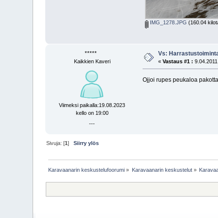
IMG_1278.JPG
(160.04 kilot
*****
Vs: Harrastustoimint
Kaikkien Kaveri
«
Vastaus #1 :
9.04.2011 
Ojjoi rupes peukaloa pakott
Viimeksi paikalla:19.08.2023
kello on 19:00
---
Sivuja: [
1
]
Siirry ylös
Karavaanarin keskustelufoorumi
»
Karavaanarin keskustelut
»
Karavaa