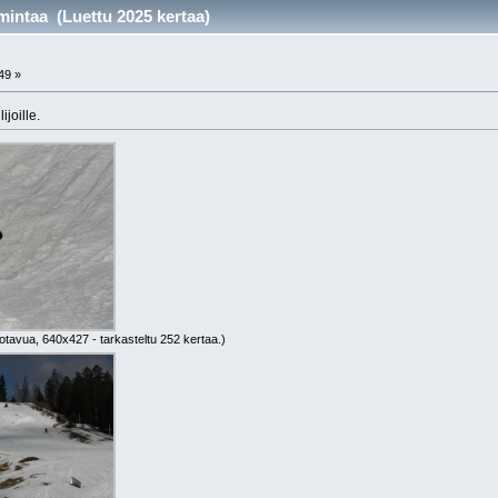
mintaa (Luettu 2025 kertaa)
49 »
ijoille.
otavua, 640x427 - tarkasteltu 252 kertaa.)