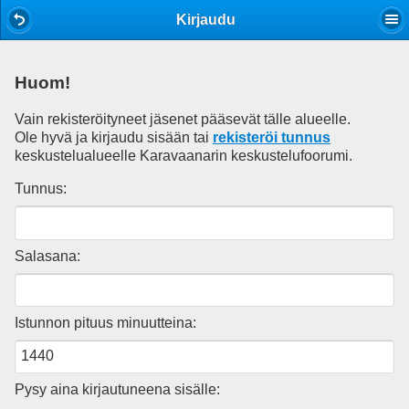
Mobile View
Kirjaudu
Huom!
Vain rekisteröityneet jäsenet pääsevät tälle alueelle.
Ole hyvä ja kirjaudu sisään tai
rekisteröi tunnus
keskustelualueelle Karavaanarin keskustelufoorumi.
Tunnus:
Salasana:
Istunnon pituus minuutteina:
Pysy aina kirjautuneena sisälle: