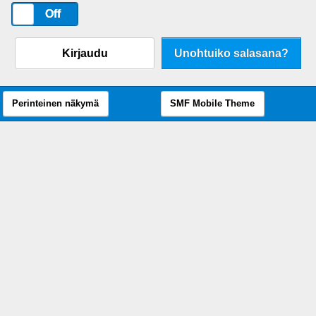
On
Off
Kirjaudu
Unohtuiko salasana?
Perinteinen näkymä
SMF Mobile Theme