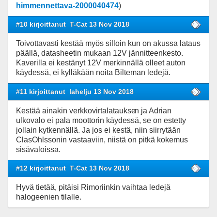
himmennettava-2000040474
)
#10 kirjoittanut
T-Cat 13 Nov 2018
Toivottavasti kestää myös silloin kun on akussa lataus
päällä, datasheetin mukaan 12V jännitteenkesto.
Kaverilla ei kestänyt 12V merkinnällä olleet auton
käydessä, ei kylläkään noita Bilteman ledejä.
#11 kirjoittanut
lahelju 13 Nov 2018
Kestää ainakin verkkovirtalataukse
n ja Adrian
ulkovalo ei pala moottorin käydessä, se on estetty
jollain kytkennällä. Ja jos ei kestä, niin siirrytään
ClasOhlssonin vastaaviin, niistä on pitkä kokemus
sisävaloissa.
#12 kirjoittanut
T-Cat 13 Nov 2018
Hyvä tietää, pitäisi Rimoriinkin vaihtaa ledejä
halogeenien tilalle.