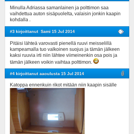
Minulla Adriassa samanlainen ja polttimon saa
vaihdettua auton sisäpuolelta, valaisin jonkin kaapin
kohdalla .
#3 kirjoittanut
Sami 15 Jul 2014
Pitäisi lähteä varovasti pienellä ruuvi meisselillä
kampeamalla tuo valkoinen suojus ja tämän jälkeen
kaksi ruuvia irti niin lähtee viimeinenkin osa pois ja
tämän jälkeen voikin vaihtaa polttimon.
#4 kirjoittanut aaoulusta 15 Jul 2014
Katoppa ennenkuin rikot mitään niin kaapin sisälle