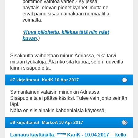
polttimon vaihtoa varten? Kyljessä
näyttäisi olevan pienet kynnet, mutta ne
eivät painu sisään ainakaan normaalilla
voimalla.
(
Kuva piiloitettu, klikkaa tätä niin näet
kuvan
.)
Sisäkautta vaihdetaan minun Adriassa, eikä tarvi
mitään työkaluja. Älä riko sitä kupua, se on ruuveilla
kiinni sisäpuolelta.
#7 kirjoittanut
KariK 10 Apr 2017
Samanlainen valaisin minunkin Adriassa.
Sisäpuolelta ei pääse käsiksi. Tulee vain johto seinän
läpi.
Näitä on siis ainakin kahdenlaisia käytössä.
#8 kirjoittanut
MarkoA 10 Apr 2017
Lainaus käyttäjältä: ***** KariK - 10.04.2017 kello