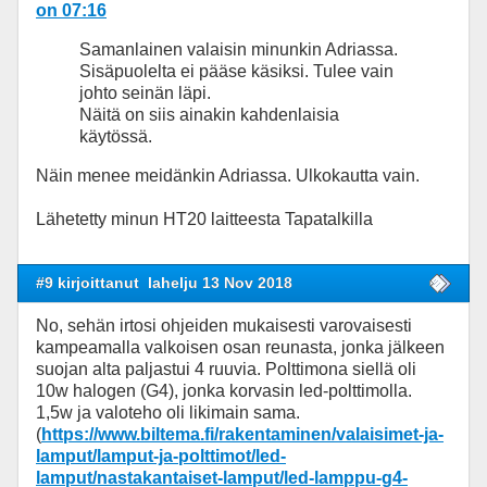
on 07:16
Samanlainen valaisin minunkin Adriassa.
Sisäpuolelta ei pääse käsiksi. Tulee vain
johto seinän läpi.
Näitä on siis ainakin kahdenlaisia
käytössä.
Näin menee meidänkin Adriassa. Ulkokautta vain.
Lähetetty minun HT20 laitteesta Tapatalkilla
#9 kirjoittanut
lahelju 13 Nov 2018
No, sehän irtosi ohjeiden mukaisesti varovaisesti
kampeamalla valkoisen osan reunasta, jonka jälkeen
suojan alta paljastui 4 ruuvia. Polttimona siellä oli
10w halogen (G4), jonka korvasin led-polttimolla.
1,5w ja valoteho oli likimain sama.
(
https://www.biltema.fi/rakentaminen/valaisimet-ja-
lamput/lamput-ja-polttimot/led-
lamput/nastakantaiset-lamput/led-lamppu-g4-