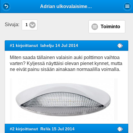
Mobile View
Adrian ulkovalaisimen polttimon vaihto
Sivuja:
1
Toiminto
#1 kirjoittanut
lahelju 14 Jul 2014
Miten saada tällainen valaisin auki polttimon vaihtoa
varten? Kyljessä näyttäisi olevan pienet kynnet, mutta
ne eivät painu sisään ainakaan normaalilla voimalla.
#2 kirjoittanut
ReVa 15 Jul 2014