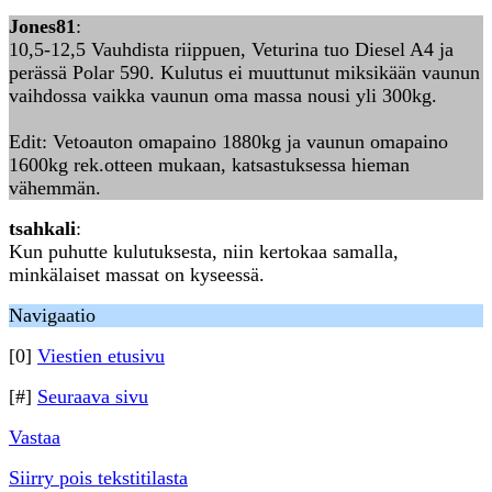
Jones81
:
10,5-12,5 Vauhdista riippuen, Veturina tuo Diesel A4 ja
perässä Polar 590. Kulutus ei muuttunut miksikään vaunun
vaihdossa vaikka vaunun oma massa nousi yli 300kg.
Edit: Vetoauton omapaino 1880kg ja vaunun omapaino
1600kg rek.otteen mukaan, katsastuksessa hieman
vähemmän.
tsahkali
:
Kun puhutte kulutuksesta, niin kertokaa samalla,
minkälaiset massat on kyseessä.
Navigaatio
[0]
Viestien etusivu
[#]
Seuraava sivu
Vastaa
Siirry pois tekstitilasta