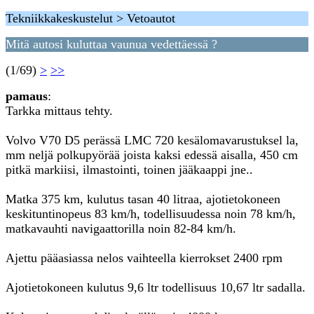
Tekniikkakeskustelut > Vetoautot
Mitä autosi kuluttaa vaunua vedettäessä ?
(1/69)
>
>>
pamaus
:
Tarkka mittaus tehty.
Volvo V70 D5 perässä LMC 720 kesälomavarustuksel la,
mm neljä polkupyörää joista kaksi edessä aisalla, 450 cm
pitkä markiisi, ilmastointi, toinen jääkaappi jne..
Matka 375 km, kulutus tasan 40 litraa, ajotietokoneen
keskituntinopeus 83 km/h, todellisuudessa noin 78 km/h,
matkavauhti navigaattorilla noin 82-84 km/h.
Ajettu pääasiassa nelos vaihteella kierrokset 2400 rpm
Ajotietokoneen kulutus 9,6 ltr todellisuus 10,67 ltr sadalla.