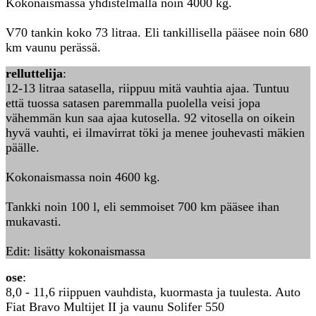
Kokonaismassa yhdistelmällä noin 4000 kg.
V70 tankin koko 73 litraa. Eli tankillisella pääsee noin 680
km vaunu perässä.
relluttelija
:
12-13 litraa satasella, riippuu mitä vauhtia ajaa. Tuntuu
että tuossa satasen paremmalla puolella veisi jopa
vähemmän kun saa ajaa kutosella. 92 vitosella on oikein
hyvä vauhti, ei ilmavirrat töki ja menee jouhevasti mäkien
päälle.
Kokonaismassa noin 4600 kg.
Tankki noin 100 l, eli semmoiset 700 km pääsee ihan
mukavasti.
Edit: lisätty kokonaismassa
ose
:
8,0 - 11,6 riippuen vauhdista, kuormasta ja tuulesta. Auto
Fiat Bravo Multijet II ja vaunu Solifer 550