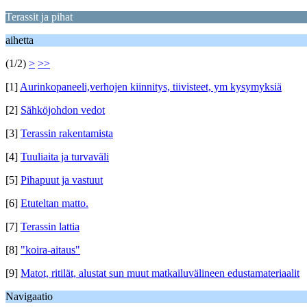
Terassit ja pihat
aihetta
(1/2)
>
>>
[1]
Aurinkopaneeli,verhojen kiinnitys, tiivisteet, ym kysymyksiä
[2]
Sähköjohdon vedot
[3]
Terassin rakentamista
[4]
Tuuliaita ja turvaväli
[5]
Pihapuut ja vastuut
[6]
Etuteltan matto.
[7]
Terassin lattia
[8]
"koira-aitaus"
[9]
Matot, ritilät, alustat sun muut matkailuvälineen edustamateriaalit
Navigaatio