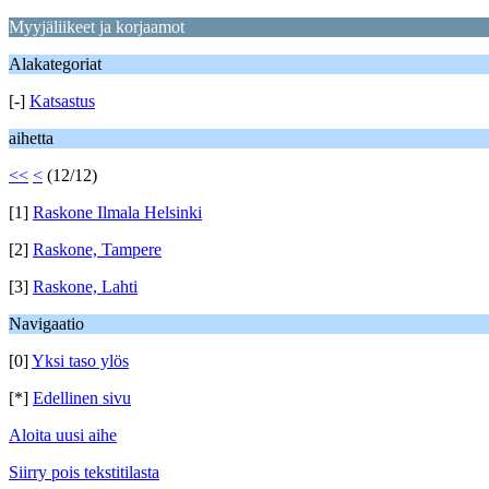
Myyjäliikeet ja korjaamot
Alakategoriat
[-]
Katsastus
aihetta
<<
<
(12/12)
[1]
Raskone Ilmala Helsinki
[2]
Raskone, Tampere
[3]
Raskone, Lahti
Navigaatio
[0]
Yksi taso ylös
[*]
Edellinen sivu
Aloita uusi aihe
Siirry pois tekstitilasta