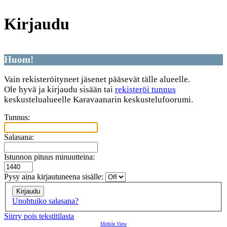
Kirjaudu
Huom!
Vain rekisteröityneet jäsenet pääsevät tälle alueelle.
Ole hyvä ja kirjaudu sisään tai
rekisteröi tunnus
keskustelualueelle Karavaanarin keskustelufoorumi.
Tunnus:
Salasana:
Istunnon pituus minuutteina:
Pysy aina kirjautuneena sisälle:
Unohtuiko salasana?
Siirry pois tekstitilasta
Mobile View