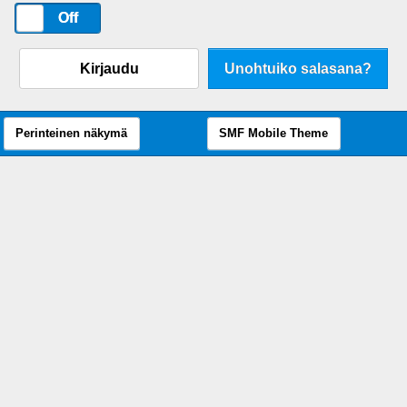
On
Off
Kirjaudu
Unohtuiko salasana?
Perinteinen näkymä
SMF Mobile Theme