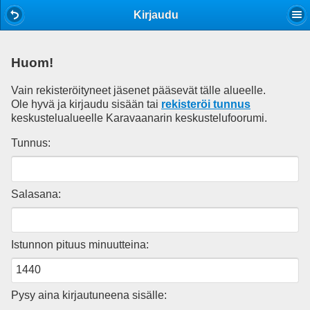
Mobile View
Kirjaudu
Huom!
Vain rekisteröityneet jäsenet pääsevät tälle alueelle.
Ole hyvä ja kirjaudu sisään tai
rekisteröi tunnus
keskustelualueelle Karavaanarin keskustelufoorumi.
Tunnus:
Salasana:
Istunnon pituus minuutteina:
Pysy aina kirjautuneena sisälle: