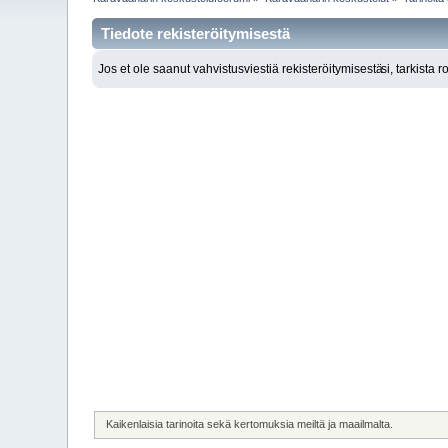
Tiedote rekisteröitymisestä
Jos et ole saanut vahvistusviestiä rekisteröitymisestä
si, tarkista 
Kaikenlaisia tarinoita sekä kertomuksia meiltä ja maailmalta.