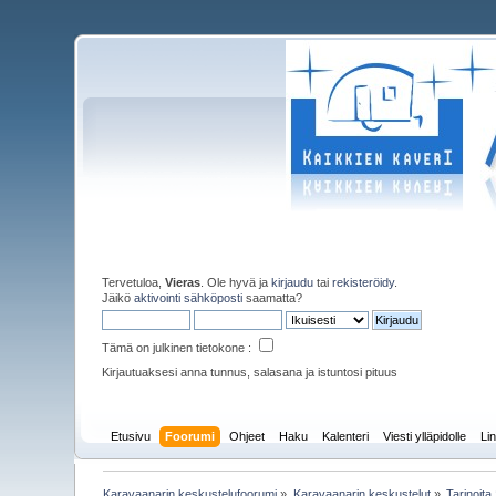
Tervetuloa,
Vieras
. Ole hyvä ja
kirjaudu
tai
rekisteröidy
.
Jäikö
aktivointi sähköposti
saamatta?
Tämä on julkinen tietokone :
Kirjautuaksesi anna tunnus, salasana ja istuntosi pituus
Etusivu
Foorumi
Ohjeet
Haku
Kalenteri
Viesti ylläpidolle
Lin
Karavaanarin keskustelufoorumi
»
Karavaanarin keskustelut
»
Tarinoita