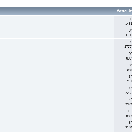
Vastauk
11
1481
3 
1105
196
1779
0 
638
9 
1084
3 
748
1 
2250
4 
2324
10
885
8 
3164