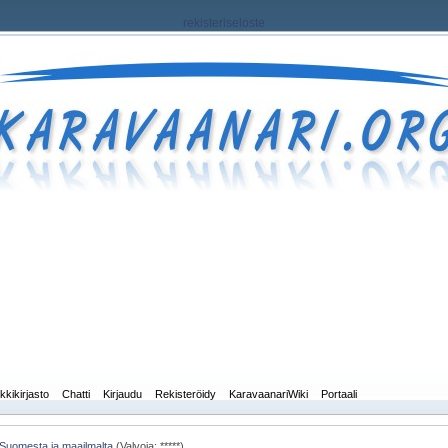
rekisteriseloste
kkikirjasto
Chatti
Kirjaudu
Rekisteröidy
KaravaanariWiki
Portaali
 Suomesta ja maailmalta
(Valvoja: *****)