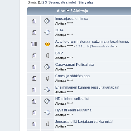
Sivuja: [
1
]
2
3
[Seuraavalle sivulle]
Siirry alas
Aihe
/
Aloittaja
Imusarjassa on imua
Aloittaja *****
2014
Aloittaja *****
Autoilu-urani historiaa, sattumia ja tapahtumia.
Aloittaja *****
«
1
2
3
...
14
[Seuraavalle sivulle]
»
BMV
Aloittaja *****
Caravaanari Peilisalissa
Aloittaja *****
Crocsi ja sähkötolppa
Aloittaja *****
Ensimmäinen kunnon reissu takanapäin
Aloittaja *****
HD miehen seikkailut
Aloittaja *****
Hyvästi Pieni Puutarha
Aloittaja *****
Jeesusteipillä korjataan vaikka mitä!
Aloittaja *****