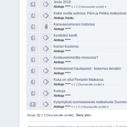
Joulu 2018
Aloittaja *****
«
1
2
3
[Seuraavalle sivulle]
»
Kaksi vuotta autossa: Päivi ja Pekka matkasivat
Aloittaja Haoltu
Karavaanariurani historiaa
Aloittaja *****
Kestääkö kantti
Aloittaja *****
Koiran Kuolema
Aloittaja *****
Kosteusremonttia reissussa?
Aloittaja *****
Kreikkalaiset hautajaiset - kokemus tämäkin
Aloittaja *****
Kuka on ollut Finnjetin Matkassa
Aloittaja *****
«
1
2
[Seuraavalle sivulle]
»
Kutsuja
Aloittaja *****
Kysymyksiä suomalaisesta matkailusta Suomess
Aloittaja *****
«
1
2
3
4
[Seuraavalle sivulle]
»
Sivuja: [
1
]
2
3
[Seuraavalle sivulle]
Siirry ylös
Karavaanarin keskustelufoorumi
»
Karavaanarin keskustelut
»
Tarinoi