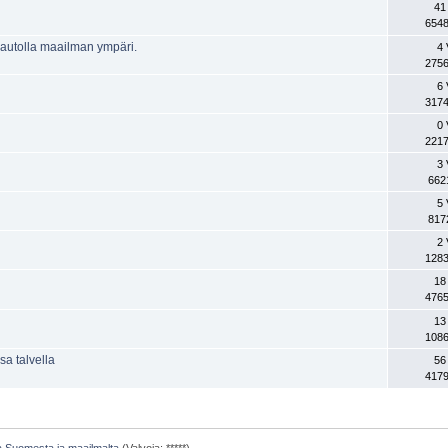
41
6548
 autolla maailman ympäri.
4 
2756
6 
3174
0 
2217
3 
662
5 
817
2 
1283
18
4765
13
1086
a talvella
56
4179
ta Suomesta ja maailmalta
(Valvoja: *****)