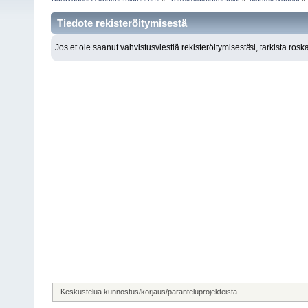
Tiedote rekisteröitymisestä
Jos et ole saanut vahvistusviestiä rekisteröitymisestä
si, tarkista ros
Keskustelua kunnostus/korjaus/paranteluprojekteista.