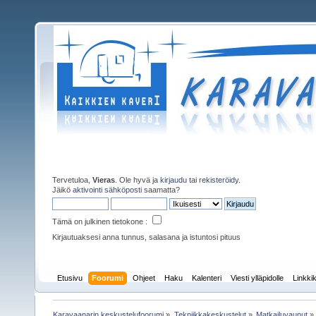
Tervetuloa,
Vieras
. Ole hyvä ja
kirjaudu
tai
rekisteröidy
.
Jäikö
aktivointi sähköposti
saamatta?
Tämä on julkinen tietokone :
Kirjautuaksesi anna tunnus, salasana ja istuntosi pituus
Etusivu
Foorumi
Ohjeet
Haku
Kalenteri
Viesti ylläpidolle
Linkkik
Karavaanarin keskustelufoorumi
»
Tekniikkakeskustelut
»
Matkailuvaunut
»