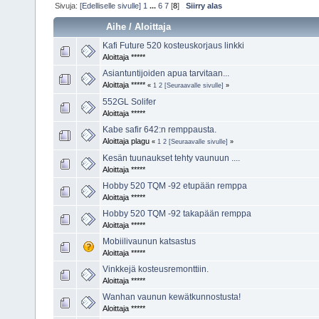
Sivuja:
[Edelliselle sivulle]
1
...
6
7
[
8
]
Siirry alas
Aihe
/
Aloittaja
Kafi Future 520 kosteuskorjaus linkki
Aloittaja *****
Asiantuntijoiden apua tarvitaan...
Aloittaja *****
«
1
2
[Seuraavalle sivulle]
»
552GL Solifer
Aloittaja *****
Kabe safir 642:n remppausta.
Aloittaja plagu
«
1
2
[Seuraavalle sivulle]
»
Kesän tuunaukset tehty vaunuun ....
Aloittaja *****
Hobby 520 TQM -92 etupään remppa
Aloittaja *****
Hobby 520 TQM -92 takapään remppa
Aloittaja *****
Mobiilivaunun katsastus
Aloittaja *****
Vinkkejä kosteusremonttiin.
Aloittaja *****
Wanhan vaunun kewätkunnostusta!
Aloittaja *****