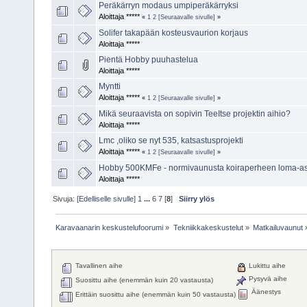
Peräkärryn modaus umpiperäkärryksi
Aloittaja *****
«
1
2
[Seuraavalle sivulle]
»
Solifer takapään kosteusvaurion korjaus
Aloittaja *****
Pientä Hobby puuhastelua
Aloittaja *****
Myntti
Aloittaja *****
«
1
2
[Seuraavalle sivulle]
»
Mikä seuraavista on sopivin TeeItse projektin aihio?
Aloittaja *****
Lmc ,oliko se nyt 535, katsastusprojekti
Aloittaja *****
«
1
2
[Seuraavalle sivulle]
»
Hobby 500KMFe - normivaunusta koiraperheen loma-a
Aloittaja *****
Sivuja:
[Edelliselle sivulle]
1
...
6
7
[
8
]
Siirry ylös
Karavaanarin keskustelufoorumi
»
Tekniikkakeskustelut
»
Matkailuvaunut
Tavallinen aihe
Lukittu aihe
Pysyvä aihe
Suosittu aihe (enemmän kuin 20 vastausta)
Äänestys
Erittäin suosittu aihe (enemmän kuin 50 vastausta)