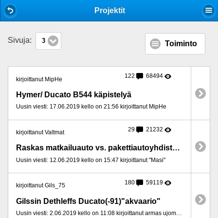
Mobile View
Projektit
Sivuja:
3
Toiminto
122
68494
kirjoittanut MipHe
Hymer/ Ducato B544 käpistelyä
Uusin viesti: 17.06.2019 kello on 21:56 kirjoittanut MipHe
29
21232
kirjoittanut Valtmat
Raskas matkailuauto vs. pakettiautoyhdistelmä
Uusin viesti: 12.06.2019 kello on 15:47 kirjoittanut "Masi"
180
59119
kirjoittanut Gils_75
Gilssin Dethleffs Ducato(-91)"akvaario"
Uusin viesti: 2.06.2019 kello on 11:08 kirjoittanut armas ujomieli