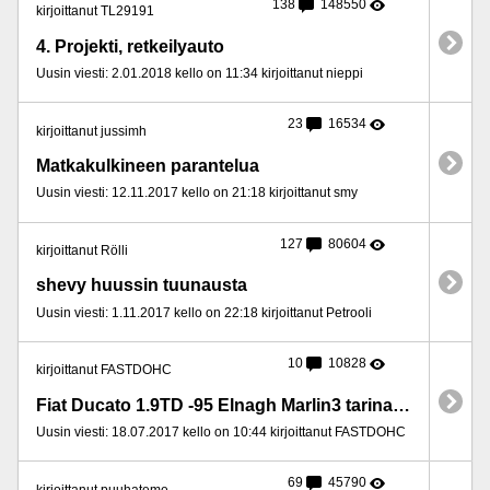
138
148550
kirjoittanut TL29191
4. Projekti, retkeilyauto
Uusin viesti: 2.01.2018 kello on 11:34 kirjoittanut nieppi
23
16534
kirjoittanut jussimh
Matkakulkineen parantelua
Uusin viesti: 12.11.2017 kello on 21:18 kirjoittanut smy
127
80604
kirjoittanut Rölli
shevy huussin tuunausta
Uusin viesti: 1.11.2017 kello on 22:18 kirjoittanut Petrooli
10
10828
kirjoittanut FASTDOHC
Fiat Ducato 1.9TD -95 Elnagh Marlin3 tarinaa ja kunnostelua.
Uusin viesti: 18.07.2017 kello on 10:44 kirjoittanut FASTDOHC
69
45790
kirjoittanut puuhateme