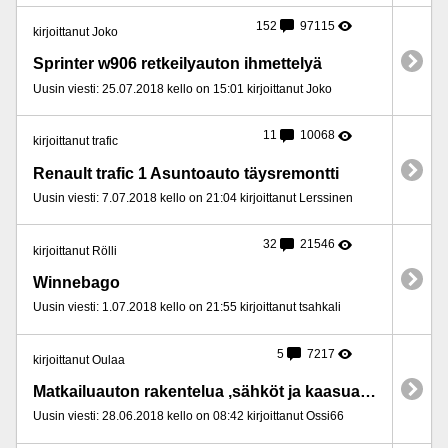
152
97115
kirjoittanut Joko
Sprinter w906 retkeilyauton ihmettelyä
Uusin viesti: 25.07.2018 kello on 15:01 kirjoittanut Joko
11
10068
kirjoittanut trafic
Renault trafic 1 Asuntoauto täysremontti
Uusin viesti: 7.07.2018 kello on 21:04 kirjoittanut Lerssinen
32
21546
kirjoittanut Rölli
Winnebago
Uusin viesti: 1.07.2018 kello on 21:55 kirjoittanut tsahkali
5
7217
kirjoittanut Oulaa
Matkailuauton rakentelua ,sähköt ja kaasuasennukset
Uusin viesti: 28.06.2018 kello on 08:42 kirjoittanut Ossi66