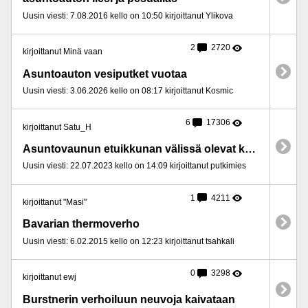
Uusin viesti: 7.08.2016 kello on 10:50 kirjoittanut Ylikova
2
2720
kirjoittanut Minä vaan
Asuntoauton vesiputket vuotaa
Uusin viesti: 3.06.2026 kello on 08:17 kirjoittanut Kosmic
6
17306
kirjoittanut Satu_H
Asuntovaunun etuikkunan välissä olevat kärpäset
Uusin viesti: 22.07.2023 kello on 14:09 kirjoittanut putkimies
1
4211
kirjoittanut "Masi"
Bavarian thermoverho
Uusin viesti: 6.02.2015 kello on 12:23 kirjoittanut tsahkali
0
3298
kirjoittanut ewj
Burstnerin verhoiluun neuvoja kaivataan