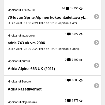
34
14355
kirjoittanut 17435210
70-luvun Sprite Alpinen kokoontaitettava yläsänky
Uusin viesti: 17.08.2021 kello on 10:50 kirjoittanut kimi
1
3722
kirjoittanut maxpower
adria 743 uk vm 2006
Uusin viesti: 28.09.2020 kello on 15:02 kirjoittanut lahelju
0
3409
kirjoittanut purpur
Adria Alpina 663 UK (2011)
0
8685
kirjoittanut Beedro
Adria kasettiverhot
6
6373
kirjoittanut ottijatuota47