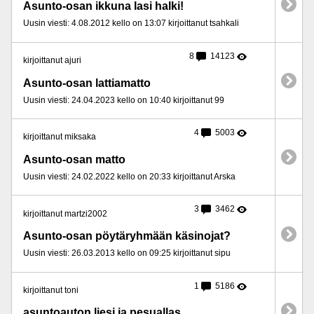
Asunto-osan ikkuna lasi halki!
Uusin viesti: 4.08.2012 kello on 13:07 kirjoittanut tsahkali
8
14123
kirjoittanut ajuri
Asunto-osan lattiamatto
Uusin viesti: 24.04.2023 kello on 10:40 kirjoittanut 99
4
5003
kirjoittanut miksaka
Asunto-osan matto
Uusin viesti: 24.02.2022 kello on 20:33 kirjoittanut Arska
3
3462
kirjoittanut martzi2002
Asunto-osan pöytäryhmään käsinojat?
Uusin viesti: 26.03.2013 kello on 09:25 kirjoittanut sipu
1
5186
kirjoittanut toni
asuntoauton liesi ja pesuallas