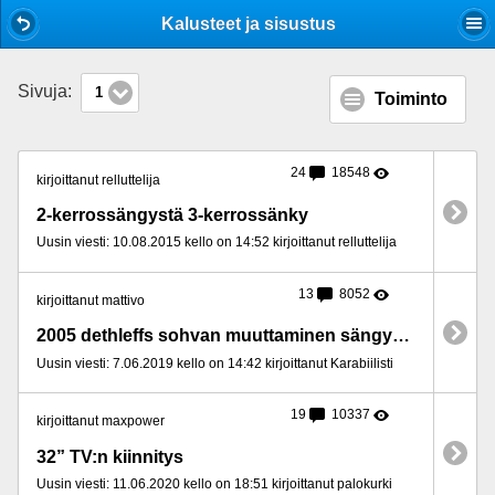
Mobile View
Kalusteet ja sisustus
Sivuja:
1
Toiminto
24
18548
kirjoittanut relluttelija
2-kerrossängystä 3-kerrossänky
Uusin viesti: 10.08.2015 kello on 14:52 kirjoittanut relluttelija
13
8052
kirjoittanut mattivo
2005 dethleffs sohvan muuttaminen sängyksi
Uusin viesti: 7.06.2019 kello on 14:42 kirjoittanut Karabiilisti
19
10337
kirjoittanut maxpower
32” TV:n kiinnitys
Uusin viesti: 11.06.2020 kello on 18:51 kirjoittanut palokurki