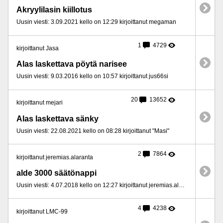
Akryylilasin kiillotus
Uusin viesti: 3.09.2021 kello on 12:29 kirjoittanut megaman
1
4729
kirjoittanut Jasa
Alas laskettava pöytä narisee
Uusin viesti: 9.03.2016 kello on 10:57 kirjoittanut jus66si
20
13652
kirjoittanut mejari
Alas laskettava sänky
Uusin viesti: 22.08.2021 kello on 08:28 kirjoittanut "Masi"
2
7864
kirjoittanut jeremias.alaranta
alde 3000 säätönappi
Uusin viesti: 4.07.2018 kello on 12:27 kirjoittanut jeremias.alaranta
4
4238
kirjoittanut LMC-99