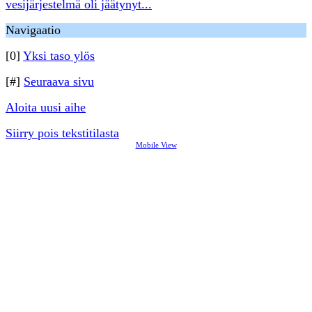
vesijärjestelmä oli jäätynyt...
Navigaatio
[0]
Yksi taso ylös
[#]
Seuraava sivu
Aloita uusi aihe
Siirry pois tekstitilasta
Mobile View