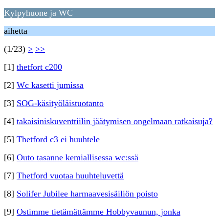
Kylpyhuone ja WC
aihetta
(1/23)
>
>>
[1]
thetfort c200
[2]
Wc kasetti jumissa
[3]
SOG-käsityöläistuotanto
[4]
takaisiniskuventtiilin jäätymisen ongelmaan ratkaisuja?
[5]
Thetford c3 ei huuhtele
[6]
Outo tasanne kemiallisessa wc:ssä
[7]
Thetford vuotaa huuhteluvettä
[8]
Solifer Jubilee harmaavesisäiliön poisto
[9]
Ostimme tietämättämme Hobbyvaunun, jonka