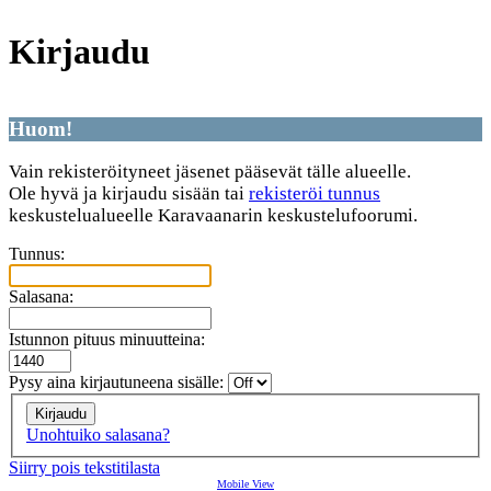
Kirjaudu
Huom!
Vain rekisteröityneet jäsenet pääsevät tälle alueelle.
Ole hyvä ja kirjaudu sisään tai
rekisteröi tunnus
keskustelualueelle Karavaanarin keskustelufoorumi.
Tunnus:
Salasana:
Istunnon pituus minuutteina:
Pysy aina kirjautuneena sisälle:
Unohtuiko salasana?
Siirry pois tekstitilasta
Mobile View