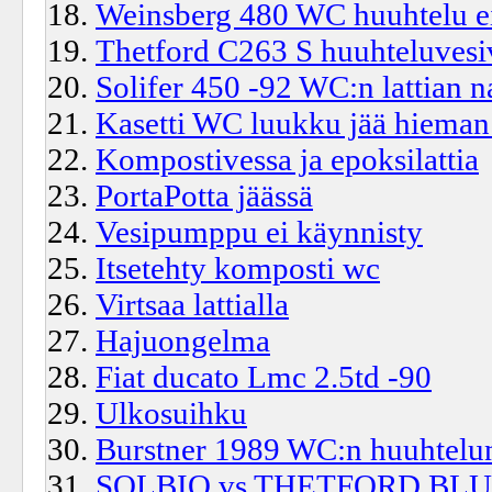
Weinsberg 480 WC huuhtelu ei
Thetford C263 S huuhteluvesi
Solifer 450 -92 WC:n lattian n
Kasetti WC luukku jää hieman
Kompostivessa ja epoksilattia
PortaPotta jäässä
Vesipumppu ei käynnisty
Itsetehty komposti wc
Virtsaa lattialla
Hajuongelma
Fiat ducato Lmc 2.5td -90
Ulkosuihku
Burstner 1989 WC:n huuhtelun
SOLBIO vs THETFORD BL