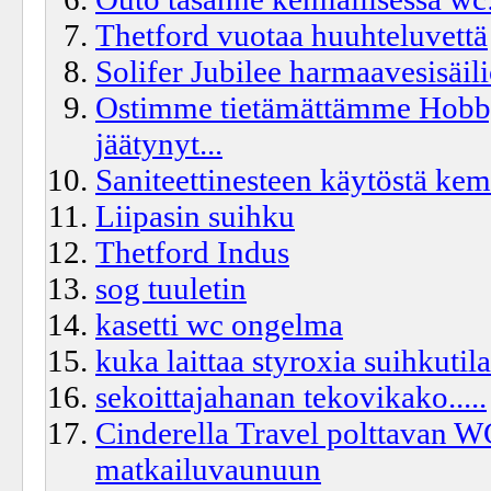
Thetford vuotaa huuhteluvettä
Solifer Jubilee harmaavesisäil
Ostimme tietämättämme Hobbyv
jäätynyt...
Saniteettinesteen käytöstä kem
Liipasin suihku
Thetford Indus
sog tuuletin
kasetti wc ongelma
kuka laittaa styroxia suihkutila
sekoittajahanan tekovikako.....
Cinderella Travel polttavan WC
matkailuvaunuun