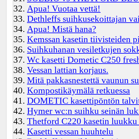
Apua! Vuotaa vettä!
Dethleffs suihkusekoittajan va
Apua! Mistä hana?
Kemssan kasetin tiivisteiden p
Suihkuhanan vesiletkujen sok
Wc kasetti Dometic C250 fresh
Vessan lattian korjaus.
Mitä pakkasnestettä vaunun s
Kompostikäymälä retkuessa
DOMETIC kasettipöntön talvi
Hymer wc:n suihku seinän luk
Thetford C220 kasetin luukku
Kasetti vessan huuhtelu