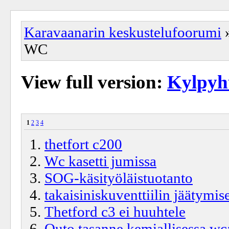
Karavaanarin keskustelufoorumi
WC
View full version:
Kylpyh
1
2
3
4
thetfort c200
Wc kasetti jumissa
SOG-käsityöläistuotanto
takaisiniskuventtiilin jäätymi
Thetford c3 ei huuhtele
Outo tasanne kemiallisessa wc