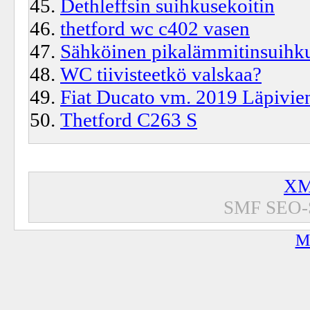
Dethleffsin suihkusekoitin
thetford wc c402 vasen
Sähköinen pikalämmitinsuihk
WC tiivisteetkö valskaa?
Fiat Ducato vm. 2019 Läpivien
Thetford C263 S
XM
SMF SEO-
M