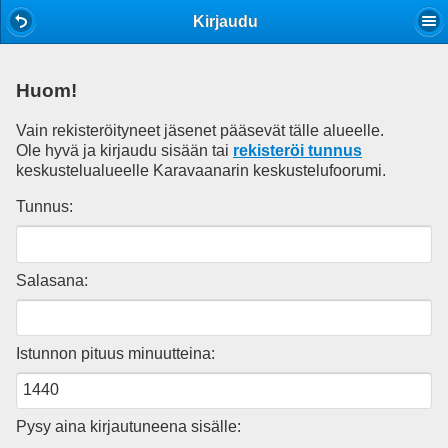
Mobile View
Kirjaudu
Huom!
Vain rekisteröityneet jäsenet pääsevät tälle alueelle.
Ole hyvä ja kirjaudu sisään tai
rekisteröi tunnus
keskustelualueelle Karavaanarin keskustelufoorumi.
Tunnus:
Salasana:
Istunnon pituus minuutteina:
Pysy aina kirjautuneena sisälle: