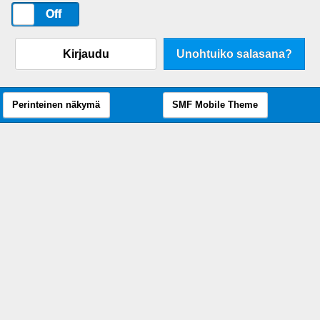
On
Off
Kirjaudu
Unohtuiko salasana?
Perinteinen näkymä
SMF Mobile Theme