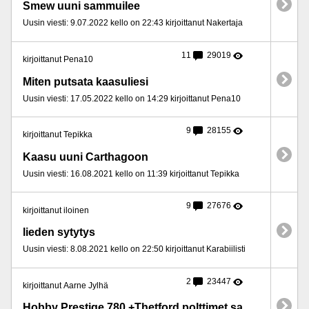
Smew uuni sammuilee
Uusin viesti: 9.07.2022 kello on 22:43 kirjoittanut Nakertaja
11
29019
kirjoittanut Pena10
Miten putsata kaasuliesi
Uusin viesti: 17.05.2022 kello on 14:29 kirjoittanut Pena10
9
28155
kirjoittanut Tepikka
Kaasu uuni Carthagoon
Uusin viesti: 16.08.2021 kello on 11:39 kirjoittanut Tepikka
9
27676
kirjoittanut iloinen
lieden sytytys
Uusin viesti: 8.08.2021 kello on 22:50 kirjoittanut Karabiilisti
2
23447
kirjoittanut Aarne Jylhä
Hobby Prestige 780 +Thetford polttimet savuttaa