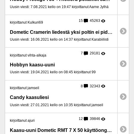
Uusin viesti: 7.08.2021 kello on 19:47 kirjoittanut Aarne Jylhä
15
45263
kirjoittanut Kulkuri69
Dometic Cramerin liedestä yksi poltin ei pidä liekkiä yllä
Uusin viesti: 16.06.2021 kello on 14:37 kirjoittanut Karabiilisti
7
29181
kirjoittanut vihta-alkaja
Hobbyn kaasu-uuni
Uusin viesti: 19.04.2021 kello on 08:45 kirjoittanut 99
8
32343
kirjoittanut jamseil
Candy kaasuliesi
Uusin viesti: 27.01.2021 kello on 10:35 kirjoittanut jamseil
12
39846
kirjoittanut ajuri
Kaasu-uuni Dometic RMT 7 X 50 käyttöongelma