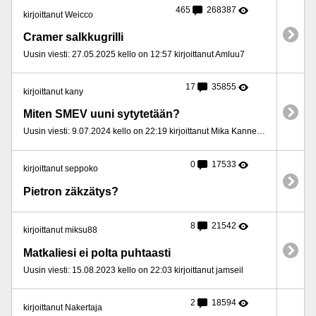
465
268387
kirjoittanut Weicco
Cramer salkkugrilli
Uusin viesti: 27.05.2025 kello on 12:57 kirjoittanut Amluu7
17
35855
kirjoittanut kany
Miten SMEV uuni sytytetään?
Uusin viesti: 9.07.2024 kello on 22:19 kirjoittanut Mika Kannelmaa
0
17533
kirjoittanut seppoko
Pietron zäkzätys?
8
21542
kirjoittanut miksu88
Matkaliesi ei polta puhtaasti
Uusin viesti: 15.08.2023 kello on 22:03 kirjoittanut jamseil
2
18594
kirjoittanut Nakertaja