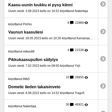
Kaasu-uunin luukku ei pysy kiinni
Uusin viesti: 3.08.2023 kello on 16:52 kirjoittanut Nakertaja
6
22889
kirjoittanut Pörhis
Vaunun kaasuliesi
Uusin viesti: 28.05.2023 kello on 10:26 kirjoittanut Karvanaamari
4
21539
kirjoittanut miksu88
Pikkukaasupullon säilytys
Uusin viesti: 7.02.2023 kello on 08:00 kirjoittanut Yrjö
10
28855
kirjoittanut 88k5
Dometic lieden takaisinveto
Uusin viesti: 8.08.2022 kello on 14:52 kirjoittanut Trago5
30
46921
kirjoittanut Nakertaja