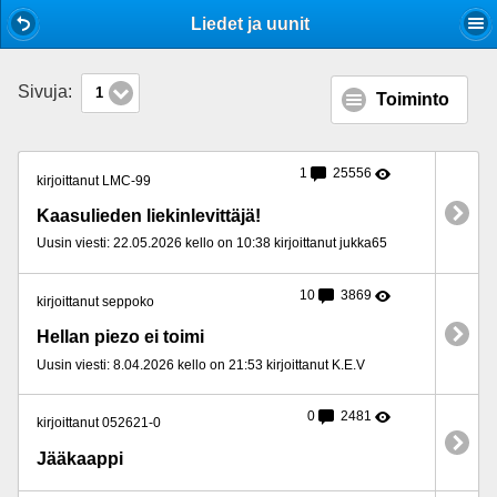
Mobile View
Liedet ja uunit
Sivuja:
1
Toiminto
1
25556
kirjoittanut LMC-99
Kaasulieden liekinlevittäjä!
Uusin viesti: 22.05.2026 kello on 10:38 kirjoittanut jukka65
10
3869
kirjoittanut seppoko
Hellan piezo ei toimi
Uusin viesti: 8.04.2026 kello on 21:53 kirjoittanut K.E.V
0
2481
kirjoittanut 052621-0
Jääkaappi