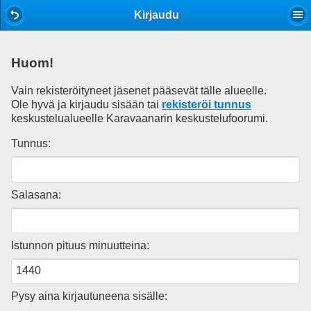
Mobile View
Kirjaudu
Huom!
Vain rekisteröityneet jäsenet pääsevät tälle alueelle.
Ole hyvä ja kirjaudu sisään tai
rekisteröi tunnus
keskustelualueelle Karavaanarin keskustelufoorumi.
Tunnus:
Salasana:
Istunnon pituus minuutteina:
Pysy aina kirjautuneena sisälle: