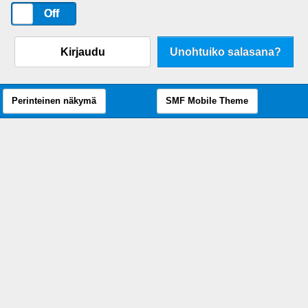
On
Off
Kirjaudu
Unohtuiko salasana?
Perinteinen näkymä
SMF Mobile Theme