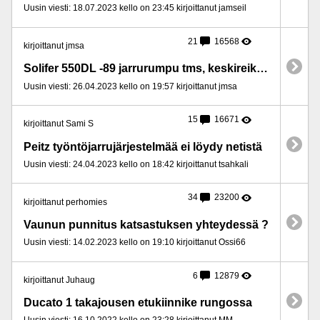
Uusin viesti: 18.07.2023 kello on 23:45 kirjoittanut jamseil
21
16568
kirjoittanut jmsa
Solifer 550DL -89 jarrurumpu tms, keskireikä "puuttuu" - pitääkö korjata?
Uusin viesti: 26.04.2023 kello on 19:57 kirjoittanut jmsa
15
16671
kirjoittanut Sami S
Peitz työntöjarrujärjestelmää ei löydy netistä
Uusin viesti: 24.04.2023 kello on 18:42 kirjoittanut tsahkali
34
23200
kirjoittanut perhomies
Vaunun punnitus katsastuksen yhteydessä ?
Uusin viesti: 14.02.2023 kello on 19:10 kirjoittanut Ossi66
6
12879
kirjoittanut Juhaug
Ducato 1 takajousen etukiinnike rungossa