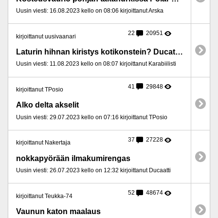
Uusin viesti: 16.08.2023 kello on 08:06 kirjoittanut Arska
22
20951
kirjoittanut uusivaanari
Laturin hihnan kiristys kotikonstein? Ducato -94 1. Korimalli
Uusin viesti: 11.08.2023 kello on 08:07 kirjoittanut Karabiilisti
41
29848
kirjoittanut TPosio
Alko delta akselit
Uusin viesti: 29.07.2023 kello on 07:16 kirjoittanut TPosio
37
27228
kirjoittanut Nakertaja
nokkapyörään ilmakumirengas
Uusin viesti: 26.07.2023 kello on 12:32 kirjoittanut Ducaatti
52
48674
kirjoittanut Teukka-74
Vaunun katon maalaus