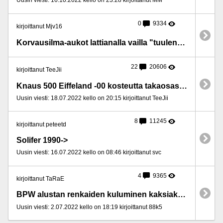
Uusin viesti: 16.10.2022 kello on 23:28 kirjoittanut MM
0
9334
kirjoittanut Mjv16
Korvausilma-aukot lattianalla vailla "tuulenohjainta"
22
20606
kirjoittanut TeeJii
Knaus 500 Eiffeland -00 kosteutta takaosassa eli apua ja neuvoja kaivataan.
Uusin viesti: 18.07.2022 kello on 20:15 kirjoittanut TeeJii
8
11245
kirjoittanut peteetd
Solifer 1990->
Uusin viesti: 16.07.2022 kello on 08:46 kirjoittanut svc
4
9365
kirjoittanut TaRaE
BPW alustan renkaiden kuluminen kaksiakselisessa
Uusin viesti: 2.07.2022 kello on 18:19 kirjoittanut 88k5