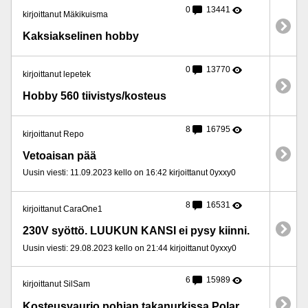
0
13441
kirjoittanut Mäkikuisma
Kaksiakselinen hobby
0
13770
kirjoittanut lepetek
Hobby 560 tiivistys/kosteus
8
16795
kirjoittanut Repo
Vetoaisan pää
Uusin viesti: 11.09.2023 kello on 16:42 kirjoittanut 0yxxy0
8
16531
kirjoittanut CaraOne1
230V syöttö. LUUKUN KANSI ei pysy kiinni.
Uusin viesti: 29.08.2023 kello on 21:44 kirjoittanut 0yxxy0
6
15989
kirjoittanut SilSam
Kosteusvaurio pohjan takanurkissa Polar 2004