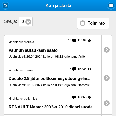
Mobile View
Kori ja alusta
Sivuja:
2
Toiminto
13
15502
kirjoittanut Merkka
Vaunun aurauksen säätö
Uusin viesti: 26.04.2024 kello on 08:12 kirjoittanut Yrjö
4
15234
kirjoittanut Tuisku
Ducato 2.8 jtd:n polttoainesyöttöongelma
Uusin viesti: 13.02.2024 kello on 09:42 kirjoittanut Kosmic
0
13868
kirjoittanut putkimies
RENAULT Master 2003-n.2010 dieselsuodattimen vaihto.