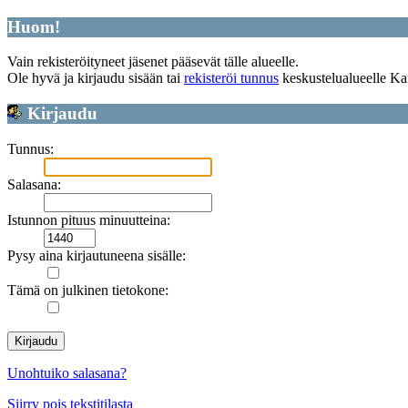
Huom!
Vain rekisteröityneet jäsenet pääsevät tälle alueelle.
Ole hyvä ja kirjaudu sisään tai
rekisteröi tunnus
keskustelualueelle Ka
Kirjaudu
Tunnus:
Salasana:
Istunnon pituus minuutteina:
Pysy aina kirjautuneena sisälle:
Tämä on julkinen tietokone:
Unohtuiko salasana?
Siirry pois tekstitilasta