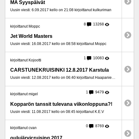
MA Syyspäivät
Uusin viesti: 6.09.2017 kello on 21:08 kirjoittanut kulkuriman
8
13268
kirjoittanut Moppc
Jet World Masters
Uusin viesti: 16.08.2017 kello on 08:58 kirjoittanut Moppc
1
10083
kirjoittanut Kojootti
CARSTUNEKRUISINKI 12.8.2017 Karstula
Uusin viesti: 12.08.2017 kello on 06:40 kirjoittanut Haapaniemen Paroni
1
9479
kirjoittanut migel
Kopparön tanssit tulevana viikonloppuna?!
Uusin viesti: 11.08.2017 kello on 08:45 kirjoittanut K.E.V
0
8769
kirjoittanut cvan
oulujärvicruising 2017