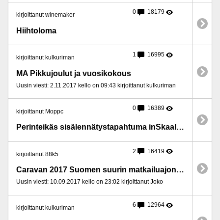
0
18179
kirjoittanut winemaker
Hiihtoloma
1
16995
kirjoittanut kulkuriman
MA Pikkujoulut ja vuosikokous
Uusin viesti: 2.11.2017 kello on 09:43 kirjoittanut kulkuriman
0
16389
kirjoittanut Moppc
Perinteikäs sisä­lennätys­tapahtuma inSkaala 2017
2
16419
kirjoittanut 88k5
Caravan 2017 Suomen suurin matkailuajoneuvojen ja -tarvikkeiden erikoisnäyttely
Uusin viesti: 10.09.2017 kello on 23:02 kirjoittanut Joko
6
12964
kirjoittanut kulkuriman