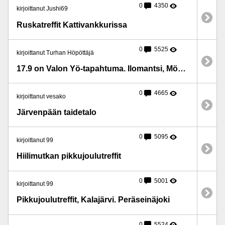
0
4350
kirjoittanut Jushi69
Ruskatreffit Kattivankkurissa
0
5525
kirjoittanut Turhan Höpöttäjä
17.9 on Valon Yö-tapahtuma. Ilomantsi, Möhkö.
0
4665
kirjoittanut vesako
Järvenpään taidetalo
0
5095
kirjoittanut 99
Hiilimutkan pikkujoulutreffit
0
5001
kirjoittanut 99
Pikkujoulutreffit, Kalajärvi. Peräseinäjoki
0
5524