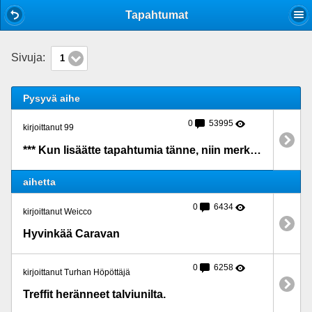
Mobile View
Tapahtumat
Sivuja:
1
Pysyvä aihe
0
53995
kirjoittanut 99
*** Kun lisäätte tapahtumia tänne, niin merkatkaa ne MYÖS kalenteriin ***
aihetta
0
6434
kirjoittanut Weicco
Hyvinkää Caravan
0
6258
kirjoittanut Turhan Höpöttäjä
Treffit heränneet talviunilta.