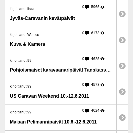
0
5965
kirjoittanut ihaa
Jyväs-Caravanin kevätpäivät
0
6173
kirjoittanut Weicco
Kuva & Kamera
0
4625
kirjoittanut 99
Pohjoismaiset karavaanaripäivät Tanskassa 10.7.-16.7.
0
4578
kirjoittanut 99
US Caravan Weekend 10.-12.6.2011
0
4624
kirjoittanut 99
Maisan Pelimannipäivät 10.6.-12.6.2011