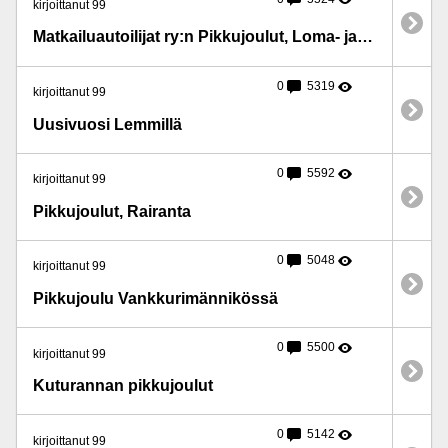
kirjoittanut 99
Matkailuautoilijat ry:n Pikkujoulut, Loma- ja kokoushotelli Heimari, Ristiina
0
5319
kirjoittanut 99
Uusivuosi Lemmillä
0
5592
kirjoittanut 99
Pikkujoulut, Rairanta
0
5048
kirjoittanut 99
Pikkujoulu Vankkurimännikössä
0
5500
kirjoittanut 99
Kuturannan pikkujoulut
0
5142
kirjoittanut 99