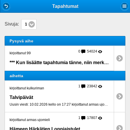
Mobile View
Tapahtumat
Sivuja:
1
Pysyvä aihe
0
54024
kirjoittanut 99
*** Kun lisäätte tapahtumia tänne, niin merkatkaa ne MYÖS kalenteriin ***
aihetta
1
23842
kirjoittanut kulkuriman
Talvipäivät
Uusin viesti: 10.02.2026 kello on 17:27 kirjoittanut armas ujomieli
1
17807
kirjoittanut armas ujomieli
Hämeen Härkätien Loppiaistulet