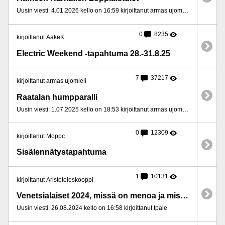
Uusin viesti: 4.01.2026 kello on 16:59 kirjoittanut armas ujomieli
0
8235
kirjoittanut AakeK
Electric Weekend -tapahtuma 28.-31.8.25
7
37217
kirjoittanut armas ujomieli
Raatalan humpparalli
Uusin viesti: 1.07.2025 kello on 18:53 kirjoittanut armas ujomieli
0
12309
kirjoittanut Moppc
Sisä­lennätys­tapahtuma
1
10131
kirjoittanut Aristoteleskooppi
Venetsialaiset 2024, missä on menoa ja missä rauhallisempaa?
Uusin viesti: 26.08.2024 kello on 16:58 kirjoittanut tpale