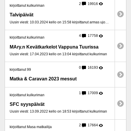
2
19916
kirjoittanut kulkuriman
Talvipäivät
Uusin viesti: 10.03.2024 kello on 15:58 kirjoittanut armas ujomieli
4
17758
kirjoittanut kulkuriman
MAry.n Kevätkarkelot Vappuna Tuurissa
Uusin viesti: 17.04.2023 kello on 13:04 kirjoittanut kulkuriman
0
16193
kirjoittanut 99
Matka & Caravan 2023 messut
1
17009
kirjoittanut kulkuriman
SFC syyspäivät
Uusin viesti: 13.09.2022 kello on 18:53 kirjoittanut kulkuriman
2
17664
kirjoittanut Masa matkailija