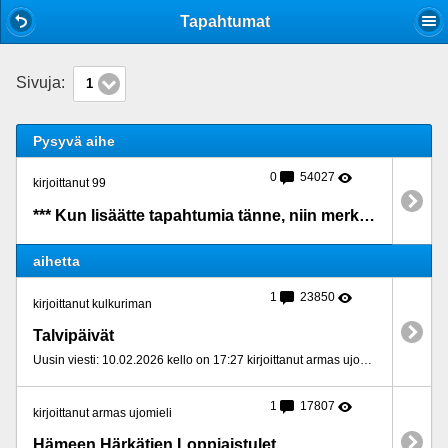
Mobile View
Tapahtumat
Sivuja:
1
Pysyvä aihe
0
54027
kirjoittanut 99
*** Kun lisäätte tapahtumia tänne, niin merkatkaa ne MYÖS kalenteriin ***
aihetta
1
23850
kirjoittanut kulkuriman
Talvipäivät
Uusin viesti: 10.02.2026 kello on 17:27 kirjoittanut armas ujomieli
1
17807
kirjoittanut armas ujomieli
Hämeen Härkätien Loppiaistulet