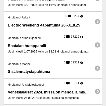
Uusin viesti: 4.01.2026 kello on 16:59 kirjoittanut armas ujomieli
0
8237
kirjoittanut AakeK
Electric Weekend -tapahtuma 28.-31.8.25
7
37219
kirjoittanut armas ujomieli
Raatalan humpparalli
Uusin viesti: 1.07.2025 kello on 18:53 kirjoittanut armas ujomieli
0
12311
kirjoittanut Moppc
Sisä­lennätys­tapahtuma
1
10131
kirjoittanut Aristoteleskooppi
Venetsialaiset 2024, missä on menoa ja missä rauhallisempaa?
Uusin viesti: 26.08.2024 kello on 16:58 kirjoittanut tpale