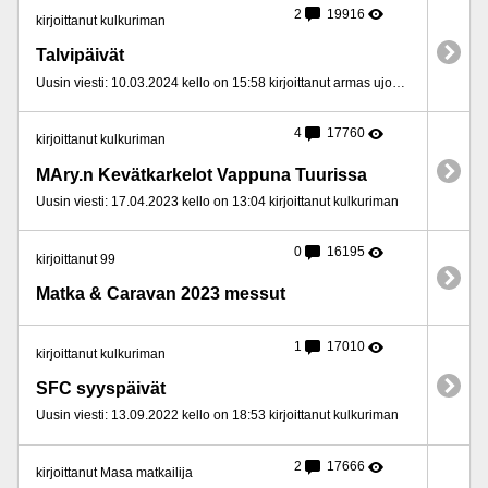
2
19916
kirjoittanut kulkuriman
Talvipäivät
Uusin viesti: 10.03.2024 kello on 15:58 kirjoittanut armas ujomieli
4
17760
kirjoittanut kulkuriman
MAry.n Kevätkarkelot Vappuna Tuurissa
Uusin viesti: 17.04.2023 kello on 13:04 kirjoittanut kulkuriman
0
16195
kirjoittanut 99
Matka & Caravan 2023 messut
1
17010
kirjoittanut kulkuriman
SFC syyspäivät
Uusin viesti: 13.09.2022 kello on 18:53 kirjoittanut kulkuriman
2
17666
kirjoittanut Masa matkailija