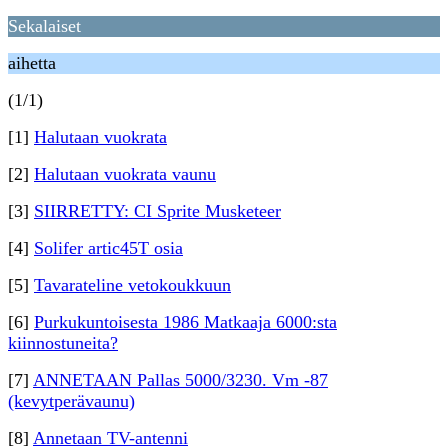
Sekalaiset
aihetta
(1/1)
[1]
Halutaan vuokrata
[2]
Halutaan vuokrata vaunu
[3]
SIIRRETTY: CI Sprite Musketeer
[4]
Solifer artic45T osia
[5]
Tavarateline vetokoukkuun
[6]
Purkukuntoisesta 1986 Matkaaja 6000:sta
kiinnostuneita?
[7]
ANNETAAN Pallas 5000/3230. Vm -87
(kevytperävaunu)
[8]
Annetaan TV-antenni