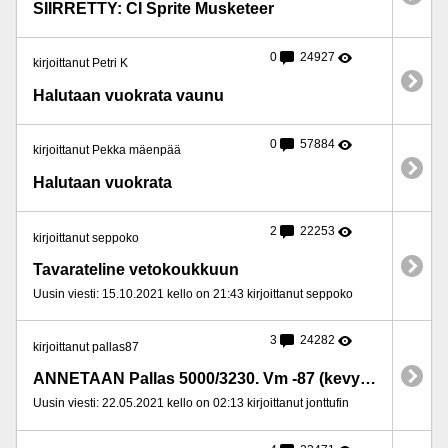
SIIRRETTY: CI Sprite Musketeer
0
24927
kirjoittanut Petri K
Halutaan vuokrata vaunu
0
57884
kirjoittanut Pekka mäenpää
Halutaan vuokrata
2
22253
kirjoittanut seppoko
Tavarateline vetokoukkuun
Uusin viesti: 15.10.2021 kello on 21:43 kirjoittanut seppoko
3
24282
kirjoittanut pallas87
ANNETAAN Pallas 5000/3230. Vm -87 (kevytperävaunu)
Uusin viesti: 22.05.2021 kello on 02:13 kirjoittanut jonttufin