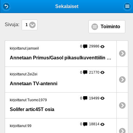
Mobile View
Sekalaiset
Sivuja:
1
Toiminto
0
29986
kirjoittanut jamseil
Annetaan Primus/Gasol pikasulkuventtiilin varaosia
0
21770
kirjoittanut ZeiZei
Annetaan TV-antenni
0
19499
kirjoittanut Tuomo1979
Solifer artic45T osia
0
18814
kirjoittanut 99