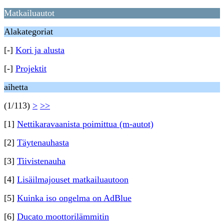
Matkailuautot
Alakategoriat
[-]
Kori ja alusta
[-]
Projektit
aihetta
(1/113)
>
>>
[1]
Nettikaravaanista poimittua (m-autot)
[2]
Täytenauhasta
[3]
Tiivistenauha
[4]
Lisäilmajouset matkailuautoon
[5]
Kuinka iso ongelma on AdBlue
[6]
Ducato moottorilämmitin