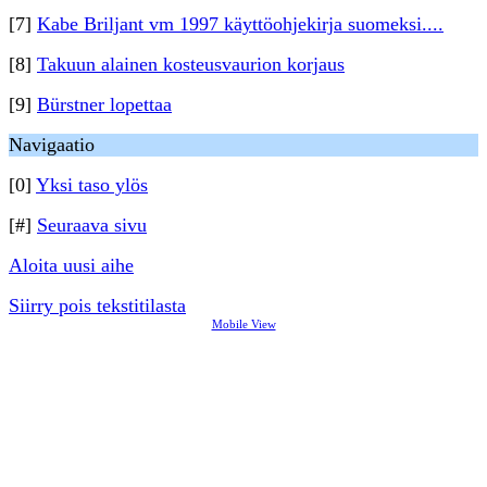
[7]
Kabe Briljant vm 1997 käyttöohjekirja suomeksi....
[8]
Takuun alainen kosteusvaurion korjaus
[9]
Bürstner lopettaa
Navigaatio
[0]
Yksi taso ylös
[#]
Seuraava sivu
Aloita uusi aihe
Siirry pois tekstitilasta
Mobile View