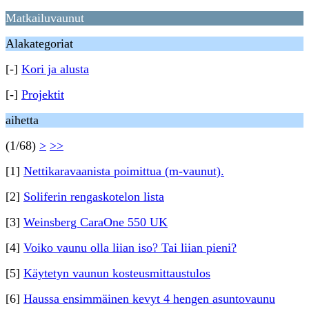
Matkailuvaunut
Alakategoriat
[-]
Kori ja alusta
[-]
Projektit
aihetta
(1/68)
>
>>
[1]
Nettikaravaanista poimittua (m-vaunut).
[2]
Soliferin rengaskotelon lista
[3]
Weinsberg CaraOne 550 UK
[4]
Voiko vaunu olla liian iso? Tai liian pieni?
[5]
Käytetyn vaunun kosteusmittaustulos
[6]
Haussa ensimmäinen kevyt 4 hengen asuntovaunu