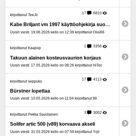
17
6810
kirjoittanut TeeJii
Kabe Briljant vm 1997 käyttöohjekirja suomeksi....
Uusin viesti: 19.06.2026 kello on 12:39 kirjoittanut Ossi66
1
3356
kirjoittanut Kaapop
Takuun alainen kosteusvaurion korjaus
Uusin viesti: 17.05.2026 kello on 08:26 kirjoittanut HiTec
17
4113
kirjoittanut seppoko
Bürstner lopettaa
Uusin viesti: 10.05.2026 kello on 11:04 kirjoittanut 99
3
3002
kirjoittanut Pekka Savolainen
Solifer artic 500 (v89) korvaava akseli
Uusin viesti: 31.03.2026 kello on 07:59 kirjoittanut Yrjö