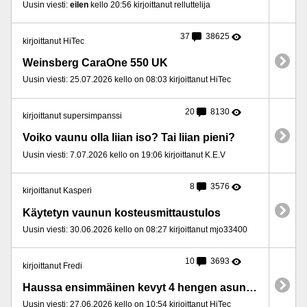
Uusin viesti:
eilen
kello 20:56 kirjoittanut relluttelija
37
38625
kirjoittanut HiTec
Weinsberg CaraOne 550 UK
Uusin viesti: 25.07.2026 kello on 08:03 kirjoittanut HiTec
20
8130
kirjoittanut supersimpanssi
Voiko vaunu olla liian iso? Tai liian pieni?
Uusin viesti: 7.07.2026 kello on 19:06 kirjoittanut K.E.V
8
3576
kirjoittanut Kasperi
Käytetyn vaunun kosteusmittaustulos
Uusin viesti: 30.06.2026 kello on 08:27 kirjoittanut mjo33400
10
3693
kirjoittanut Fredi
Haussa ensimmäinen kevyt 4 hengen asuntovaunu
Uusin viesti: 27.06.2026 kello on 10:54 kirjoittanut HiTec