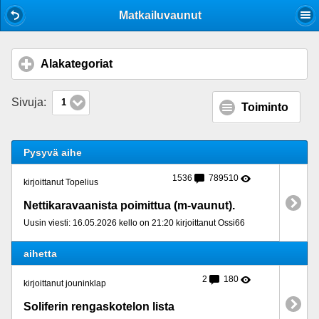
Mobile View
Matkailuvaunut
Alakategoriat
click to expand contents
Sivuja:
1
Toiminto
Pysyvä aihe
1536
789510
kirjoittanut Topelius
Nettikaravaanista poimittua (m-vaunut).
Uusin viesti: 16.05.2026 kello on 21:20 kirjoittanut Ossi66
aihetta
2
180
kirjoittanut jouninklap
Soliferin rengaskotelon lista