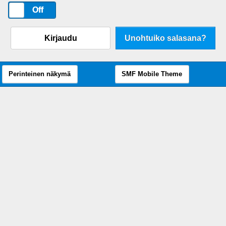
On
Off
Kirjaudu
Unohtuiko salasana?
Perinteinen näkymä
SMF Mobile Theme