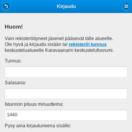
Mobile View
Kirjaudu
Huom!
Vain rekisteröityneet jäsenet pääsevät tälle alueelle.
Ole hyvä ja kirjaudu sisään tai
rekisteröi tunnus
keskustelualueelle Karavaanarin keskustelufoorumi.
Tunnus:
Salasana:
Istunnon pituus minuutteina:
Pysy aina kirjautuneena sisälle: