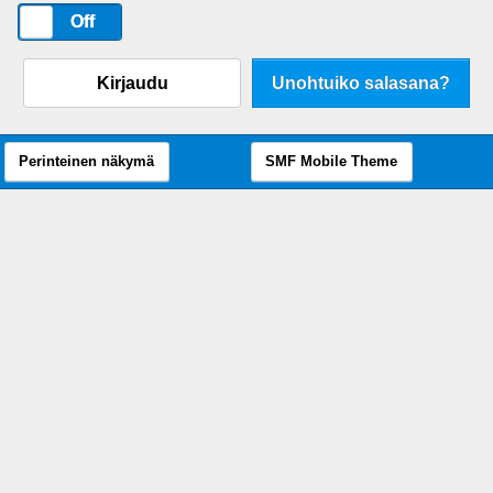
On
Off
Kirjaudu
Unohtuiko salasana?
Perinteinen näkymä
SMF Mobile Theme