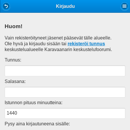
Mobile View
Kirjaudu
Huom!
Vain rekisteröityneet jäsenet pääsevät tälle alueelle.
Ole hyvä ja kirjaudu sisään tai
rekisteröi tunnus
keskustelualueelle Karavaanarin keskustelufoorumi.
Tunnus:
Salasana:
Istunnon pituus minuutteina:
Pysy aina kirjautuneena sisälle: