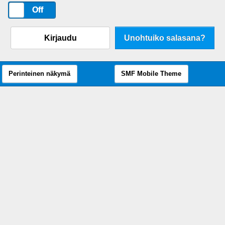
On
Off
Kirjaudu
Unohtuiko salasana?
Perinteinen näkymä
SMF Mobile Theme