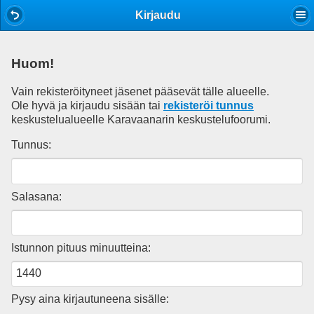
Mobile View
Kirjaudu
Huom!
Vain rekisteröityneet jäsenet pääsevät tälle alueelle.
Ole hyvä ja kirjaudu sisään tai
rekisteröi tunnus
keskustelualueelle Karavaanarin keskustelufoorumi.
Tunnus:
Salasana:
Istunnon pituus minuutteina:
Pysy aina kirjautuneena sisälle: