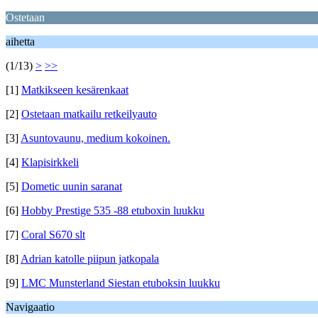
Ostetaan
aihetta
(1/13)
>
>>
[1]
Matkikseen kesärenkaat
[2]
Ostetaan matkailu retkeilyauto
[3]
Asuntovaunu, medium kokoinen.
[4]
Klapisirkkeli
[5]
Dometic uunin saranat
[6]
Hobby Prestige 535 -88 etuboxin luukku
[7]
Coral S670 slt
[8]
Adrian katolle piipun jatkopala
[9]
LMC Munsterland Siestan etuboksin luukku
Navigaatio