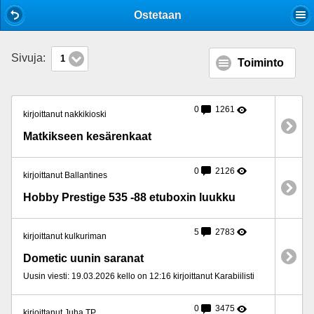
Mobile View
Ostetaan
Sivuja:
1
Toiminto
0
1261
kirjoittanut nakkikioski
Matkikseen kesärenkaat
0
2126
kirjoittanut Ballantines
Hobby Prestige 535 -88 etuboxin luukku
5
2783
kirjoittanut kulkuriman
Dometic uunin saranat
Uusin viesti: 19.03.2026 kello on 12:16 kirjoittanut Karabiilisti
0
3475
kirjoittanut Juha TP