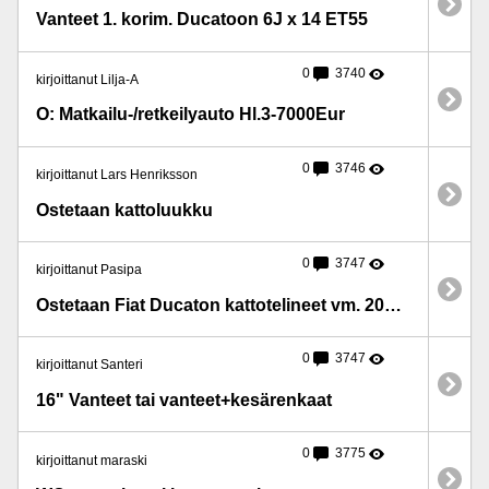
Vanteet 1. korim. Ducatoon 6J x 14 ET55
0
3740
kirjoittanut Lilja-A
O: Matkailu-/retkeilyauto Hl.3-7000Eur
0
3746
kirjoittanut Lars Henriksson
Ostetaan kattoluukku
0
3747
kirjoittanut Pasipa
Ostetaan Fiat Ducaton kattotelineet vm. 2007 -
0
3747
kirjoittanut Santeri
16" Vanteet tai vanteet+kesärenkaat
0
3775
kirjoittanut maraski