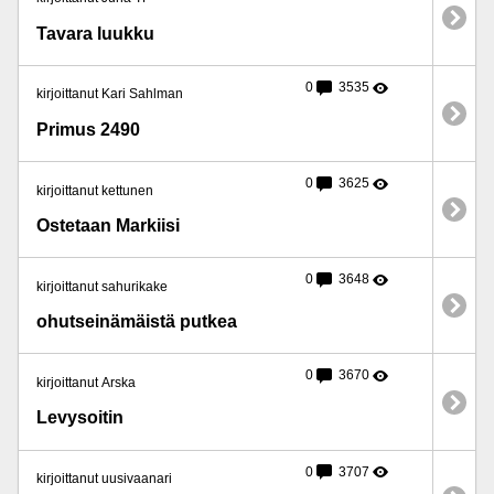
Tavara luukku
0
3535
kirjoittanut Kari Sahlman
Primus 2490
0
3625
kirjoittanut kettunen
Ostetaan Markiisi
0
3648
kirjoittanut sahurikake
ohutseinämäistä putkea
0
3670
kirjoittanut Arska
Levysoitin
0
3707
kirjoittanut uusivaanari