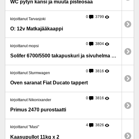
WC pytyn kansi ja muuta pisteosaa
0
3799
kirjoittanut Tarvasjoki
O: 12v Matkajääkaappi
0
3804
kirjoittanut mopsi
Solifer 6700/5500 takapuskuri ja sivuhelma lista
0
3816
kirjoittanut Sturmwagen
Oven saranat Fiat Ducato tappert
0
3816
kirjoittanut Nikonixander
Primus 2470 purostaatti
4
3826
kirjoittanut "Masi"
Kaasupullot 11kg x 2