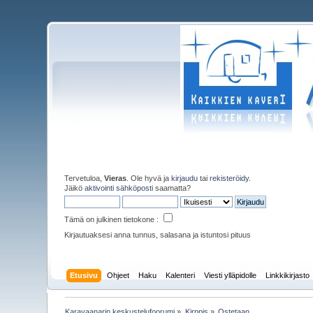
Tervetuloa,
Vieras
. Ole hyvä ja
kirjaudu
tai
rekisteröidy
.
Jäikö
aktivointi sähköposti
saamatta?
Tämä on julkinen tietokone :
Kirjautuaksesi anna tunnus, salasana ja istuntosi pituus
Etusivu
Ohjeet
Haku
Kalenteri
Viesti ylläpidolle
Linkkikirjasto
Karavaanarin keskustelufoorumi
»
Kirppis
»
Ostetaan