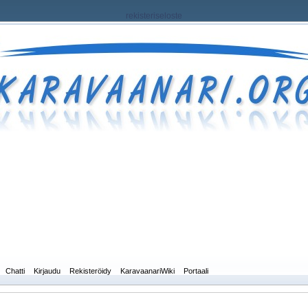
rekisteriseloste
Chatti
Kirjaudu
Rekisteröidy
KaravaanariWiki
Portaali