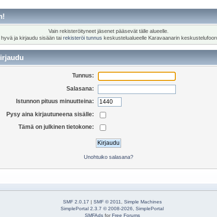
m!
Vain rekisteröityneet jäsenet pääsevät tälle alueelle.
 hyvä ja kirjaudu sisään tai
rekisteröi tunnus
keskustelualueelle Karavaanarin keskustelufoor
irjaudu
Tunnus:
Salasana:
Istunnon pituus minuutteina:
Pysy aina kirjautuneena sisälle:
Tämä on julkinen tietokone:
Unohtuiko salasana?
SMF 2.0.17
|
SMF © 2011
,
Simple Machines
SimplePortal 2.3.7 © 2008-2026, SimplePortal
SMFAds
for
Free Forums