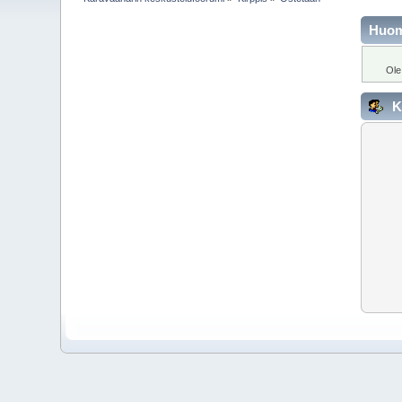
Huo
Ole
K