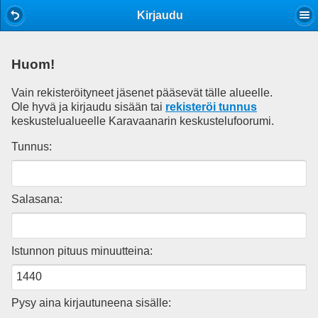
Mobile View
Kirjaudu
Huom!
Vain rekisteröityneet jäsenet pääsevät tälle alueelle.
Ole hyvä ja kirjaudu sisään tai
rekisteröi tunnus
keskustelualueelle Karavaanarin keskustelufoorumi.
Tunnus:
Salasana:
Istunnon pituus minuutteina:
Pysy aina kirjautuneena sisälle: