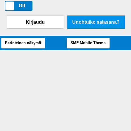
On
Off
Kirjaudu
Unohtuiko salasana?
Perinteinen näkymä
SMF Mobile Theme