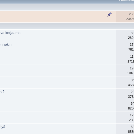
253
2343
aava korjaamo
3 
269
onnekin
17
781
11
1711
19
1046
8 
458
s ?
2 
376
6 
823
12
1230
elyä
6 
858