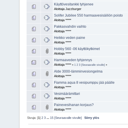
Käyttövesitankki tyhjenee
Aloittaja Jazzburger
Solifer Jubilee 550 harmaavesisäiliön poisto
Aloittaja *****
Pakkasvahdin vaihto
Aloittaja *****
Heikko veden paine
Aloittaja *****
Hobby 560 -06 käyttökytkimet
Aloittaja *****
Harmaaveden tyhjennys
Aloittaja *****
«
1
2
3
[Seuraavalle sivulle]
»
Alde 3000-lämminvesiongelma
Aloittaja *****
Fiamma aqua 8 vesipumppu jää päälle
Aloittaja *****
Vesimäärämittari
Aloittaja *****
Painevesihanan korjaus?
Aloittaja *****
Sivuja: [
1
]
2
3
...
15
[Seuraavalle sivulle]
Siirry ylös