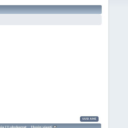
UUSI AIHE
sia
/
Lukukerrat
Uusin viesti