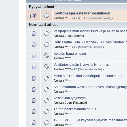
Pysyvät aiheet
Käyttövesijärjestelmän desinfiointi
Aloittaja *****
«
1
2
3
...
17
[Seuraavalle sivulle]
»
Normaalit aiheet
Vesijärjestelmän aidosti tunteva ja asiansa os
Aloittaja Jukka Sorvali
Retkis Adria Twin 600sp vm 2014, vesi vuotaa j
Aloittaja *****
«
1
2
[Seuraavalle sivulle]
»
Keittiön hana ei toimi
Aloittaja *****
Vesijärjestelmän tiiveys ja tyhjennys
Aloittaja *****
«
1
2
[Seuraavalle sivulle]
»
Miten saisi keittiön viemäriputken sulatettua?
Aloittaja *****
Asuntovaunun wc:n huuhteluvesisäiliön tyjenny
Aloittaja *****
vesisäiliön tyhjennys
Aloittaja Jouni Rintamäki
Truma pakkasvahdin ohitus
Aloittaja *****
1986 LMC 535 ja käyttövesijärjestelmän ihmett
Aloittaja *****