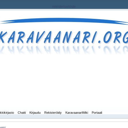
rekisteriseloste
kkikirjasto
Chatti
Kirjaudu
Rekisteröidy
KaravaanariWiki
Portaali
evesi