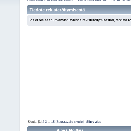
Tiedote rekisteröitymisestä
Jos et ole saanut vahvistusviestiä rekisteröitymisestä
si, tarkista 
Sivuja: [
1
]
2
3
...
15
[Seuraavalle sivulle]
Siirry alas
Aihe
/
Aloittaja