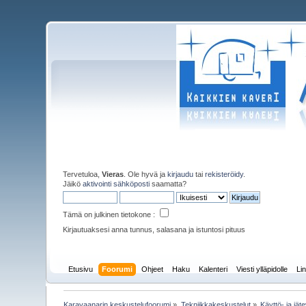
Tervetuloa,
Vieras
. Ole hyvä ja
kirjaudu
tai
rekisteröidy
.
Jäikö
aktivointi sähköposti
saamatta?
Tämä on julkinen tietokone :
Kirjautuaksesi anna tunnus, salasana ja istuntosi pituus
Etusivu
Foorumi
Ohjeet
Haku
Kalenteri
Viesti ylläpidolle
Lin
Karavaanarin keskustelufoorumi
»
Tekniikkakeskustelut
»
Käyttö- ja jät