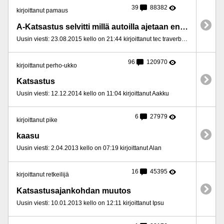
39
88382
kirjoittanut pamaus
A-Katsastus selvitti millä autoilla ajetaan eniten
Uusin viesti: 23.08.2015 kello on 21:44 kirjoittanut tec traverbörd
96
120970
kirjoittanut perho-ukko
Katsastus
Uusin viesti: 12.12.2014 kello on 11:04 kirjoittanut Aakku
6
27979
kirjoittanut pike
kaasu
Uusin viesti: 2.04.2013 kello on 07:19 kirjoittanut Alan
16
45395
kirjoittanut retkeilijä
Katsastusajankohdan muutos
Uusin viesti: 10.01.2013 kello on 12:11 kirjoittanut Ipsu