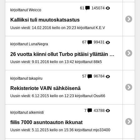
61
145074
kirjoittanut Weicco
Kalliiksi tuli muutoskatsastus
Uusin viesti: 14.02.2016 kello on 20:23 kirjoittanut K.E.V
67
99431
kirjoittanut LunaNegra
26 vuotta kiinni ollut Turbo pitäisi yllättäin NYT muutoskatsastaa!
Uusin viesti: 9.01.2016 kello on 13:42 kirjoittanut 88k5
57
96784
kirjoittanut takapiru
Rekisteriote VAIN sähköisenä
Uusin viesti: 6.12.2015 kello on 12:23 kirjoittanut Ossi66
7
43788
kirjoittanut alkemisti
fiilis 7000 asuntoauton ikkunat
Uusin viesti: 5.11.2015 kello on 15:36 kirjoittanut mjo33400