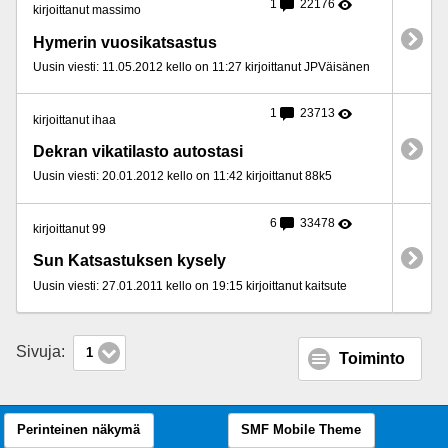
1
22176
kirjoittanut massimo
Hymerin vuosikatsastus
Uusin viesti: 11.05.2012 kello on 11:27 kirjoittanut JPVäisänen
1
23713
kirjoittanut ihaa
Dekran vikatilasto autostasi
Uusin viesti: 20.01.2012 kello on 11:42 kirjoittanut 88k5
6
33478
kirjoittanut 99
Sun Katsastuksen kysely
Uusin viesti: 27.01.2011 kello on 19:15 kirjoittanut kaitsute
Sivuja:
1
Toiminto
Perinteinen näkymä
SMF Mobile Theme