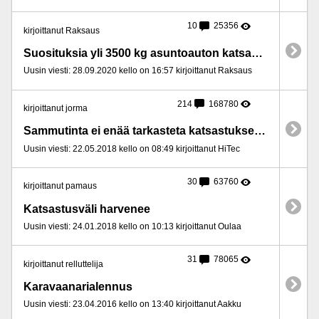
10
25356
kirjoittanut Raksaus
Suosituksia yli 3500 kg asuntoauton katsastamiseksi Hyvinkää plus lähialue
Uusin viesti: 28.09.2020 kello on 16:57 kirjoittanut Raksaus
214
168780
kirjoittanut jorma
Sammutinta ei enää tarkasteta katsastuksessa!
Uusin viesti: 22.05.2018 kello on 08:49 kirjoittanut HiTec
30
63760
kirjoittanut pamaus
Katsastusväli harvenee
Uusin viesti: 24.01.2018 kello on 10:13 kirjoittanut Oulaa
31
78065
kirjoittanut relluttelija
Karavaanarialennus
Uusin viesti: 23.04.2016 kello on 13:40 kirjoittanut Aakku