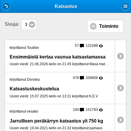
Mobile View
Katsastus
Sivuja:
1
Toiminto
57
122288
kirjoittanut Toubbe
Ensimmäistä kertaa vaunua katsastamassa
Uusin viesti: 21.06.2026 kello on 21:45 kirjoittanut Masa matkailija
476
336606
kirjoittanut Dorotea
Katsastuskeskustelua
Uusin viesti: 15.07.2025 kello on 13:11 kirjoittanut K.E.V
100
151783
kirjoittanut vesako
Jarrullisen peräkärryn katsastus yli 750 kg
Uusin viesti: 19.04.2021 kello on 21:32 kirjoittanut pamaus