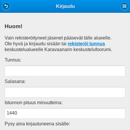
Mobile View
Kirjaudu
Huom!
Vain rekisteröityneet jäsenet pääsevät tälle alueelle.
Ole hyvä ja kirjaudu sisään tai
rekisteröi tunnus
keskustelualueelle Karavaanarin keskustelufoorumi.
Tunnus:
Salasana:
Istunnon pituus minuutteina:
Pysy aina kirjautuneena sisälle: