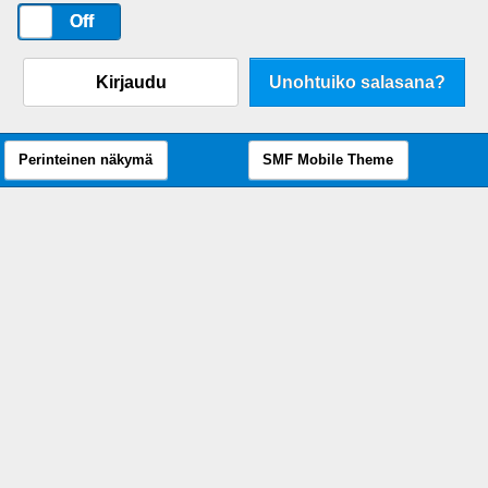
On
Off
Kirjaudu
Unohtuiko salasana?
Perinteinen näkymä
SMF Mobile Theme